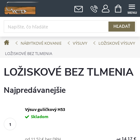
Prejsť
NÁKUPNÝ
KOŠÍK
na
obsah
HĽADAŤ
Domov
NÁBYTKOVÉ KOVANIE
VÝSUVY
LOŽISKOVÉ VÝSUVY
LOŽISKOVÉ BEZ TLMENIA
LOŽISKOVÉ BEZ TLMENIA
Najpredávanejšie
Výsuv guličkový H53
Skladom
od 11,52 € bez DPH
14,17 €
od