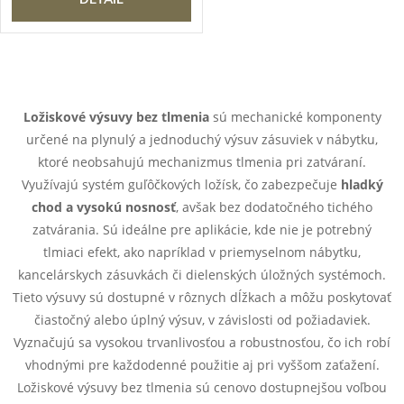
O
v
Ložiskové výsuvy bez tlmenia
sú mechanické komponenty
určené na plynulý a jednoduchý výsuv zásuviek v nábytku,
l
ktoré neobsahujú mechanizmus tlmenia pri zatváraní.
á
Využívajú systém guľôčkových ložísk, čo zabezpečuje
hladký
chod a vysokú nosnosť
, avšak bez dodatočného tichého
d
zatvárania. Sú ideálne pre aplikácie, kde nie je potrebný
tlmiaci efekt, ako napríklad v priemyselnom nábytku,
a
kancelárskych zásuvkách či dielenských úložných systémoch.
c
Tieto výsuvy sú dostupné v rôznych dĺžkach a môžu poskytovať
čiastočný alebo úplný výsuv, v závislosti od požiadaviek.
i
Vyznačujú sa vysokou trvanlivosťou a robustnosťou, čo ich robí
e
vhodnými pre každodenné použitie aj pri vyššom zaťažení.
Ložiskové výsuvy bez tlmenia sú cenovo dostupnejšou voľbou