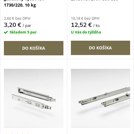
r
1730/220, 10 kg
r
o
2,60 € bez DPH
10,18 € bez DPH
o
3,20 €
12,52 €
/ par
/ ks
d
Skladom
5 par
U Vás do týždňa
d
u
DO KOŠÍKA
DO KOŠÍKA
u
k
k
t
t
o
o
v
v