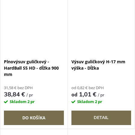
Plnovýsuv guličkový -
Výsuv guličkový H-17 mm
HardBall S5 HD - dĺžka 900
výška - Dĺžka
mm
31,58 € bez DPH
od 0,82 € bez DPH
38,84 €
1,01 €
od
/ pr
/ pr
Skladom
2 pr
Skladom
2 pr
DO KOŠÍKA
DETAIL