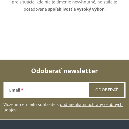
p
pre situácie, kde nie je tlmenie nevyhnutné, no stále je
požadovaná
spoľahlivosť a vysoký výkon.
r
v
k
y
v
ý
Odoberať newsletter
Z
p
Email
ODOBERAŤ
i
á
s
Vložením e-mailu súhlasíte s
podmienkami ochrany osobných
p
údajov
u
ä