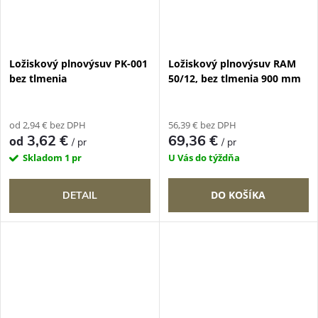
Ložiskový plnovýsuv PK-001
Ložiskový plnovýsuv RAM
bez tlmenia
50/12, bez tlmenia 900 mm
od 2,94 € bez DPH
56,39 € bez DPH
3,62 €
69,36 €
od
/ pr
/ pr
Skladom
1 pr
U Vás do týždňa
DO KOŠÍKA
DETAIL