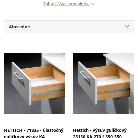
Zobraziť viac produktov
R
Abecedne
a
Najlacnejšie
V
Najdrahšie
d
ý
Najpredávanejšie
e
p
n
i
i
s
e
p
HETTICH - 71835 - Čiastočný
Hettich - výsuv guličkový
p
guličkový výsuv KA
25156 KA 270 / 350-550