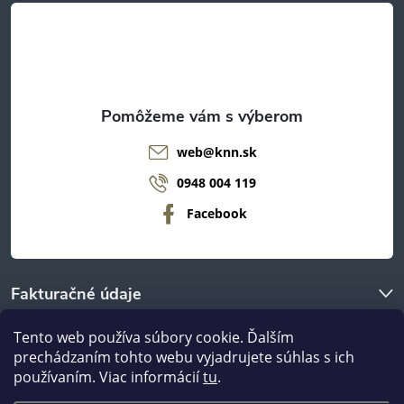
t
i
e
web
@
knn.sk
0948 004 119
Facebook
Fakturačné údaje
Tento web používa súbory cookie. Ďalším
O nákupe
prechádzaním tohto webu vyjadrujete súhlas s ich
používaním. Viac informácií
tu
.
Odberné miestá