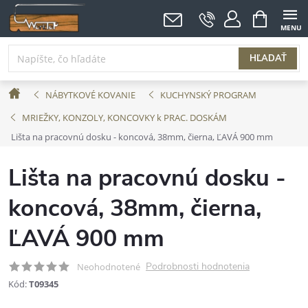
Prejsť
NÁKUPNÝ
KOŠÍK
na
obsah
HĽADAŤ
Domov
NÁBYTKOVÉ KOVANIE
KUCHYNSKÝ PROGRAM
MRIEŽKY, KONZOLY, KONCOVKY k PRAC. DOSKÁM
Lišta na pracovnú dosku - koncová, 38mm, čierna, ĽAVÁ 900 mm
Lišta na pracovnú dosku -
koncová, 38mm, čierna,
ĽAVÁ 900 mm
Podrobnosti hodnotenia
Neohodnotené
Kód:
T09345