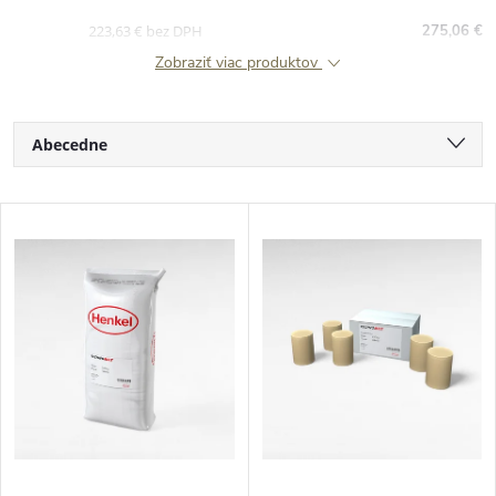
223,63 € bez DPH
275,06 €
Zobraziť viac produktov
R
Abecedne
a
Najlacnejšie
V
Najdrahšie
d
ý
Najpredávanejšie
e
p
n
i
i
s
e