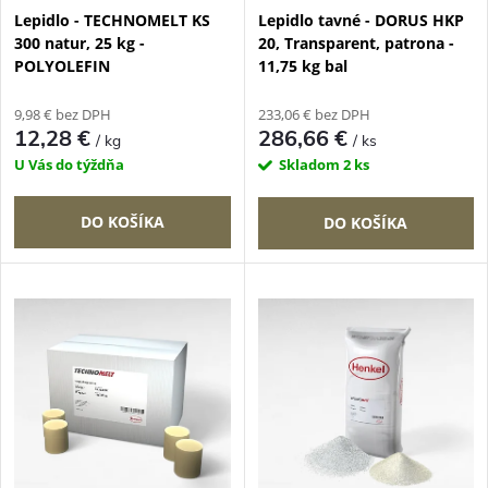
p
Lepidlo - TECHNOMELT KS
Lepidlo tavné - DORUS HKP
p
300 natur, 25 kg -
20, Transparent, patrona -
r
POLYOLEFIN
11,75 kg bal
r
o
9,98 € bez DPH
233,06 € bez DPH
o
12,28 €
286,66 €
/ kg
/ ks
d
U Vás do týždňa
Skladom
2 ks
d
u
DO KOŠÍKA
DO KOŠÍKA
u
k
k
t
t
o
o
v
v