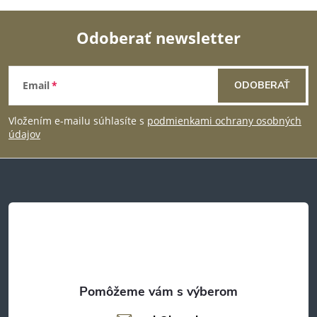
u
Odoberať newsletter
Z
Email
ODOBERAŤ
á
Vložením e-mailu súhlasíte s
podmienkami ochrany osobných
p
údajov
ä
t
i
e