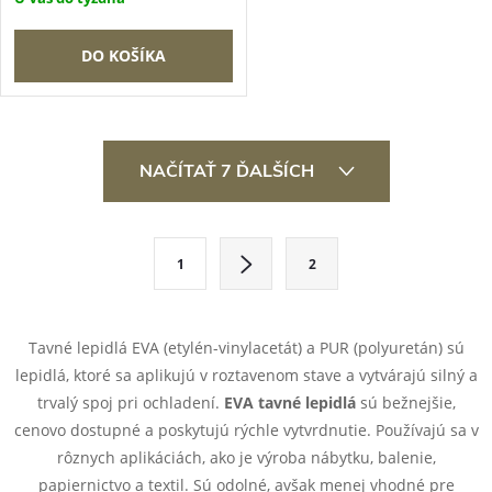
DO KOŠÍKA
O
NAČÍTAŤ 7 ĎALŠÍCH
v
l
S
1
2
t
á
r
d
á
Tavné lepidlá EVA (etylén-vinylacetát) a PUR (polyuretán) sú
a
n
lepidlá, ktoré sa aplikujú v roztavenom stave a vytvárajú silný a
k
trvalý spoj pri ochladení.
EVA tavné lepidlá
sú bežnejšie,
c
o
cenovo dostupné a poskytujú rýchle vytvrdnutie. Používajú sa v
i
rôznych aplikáciách, ako je výroba nábytku, balenie,
v
papiernictvo a textil. Sú odolné, avšak menej vhodné pre