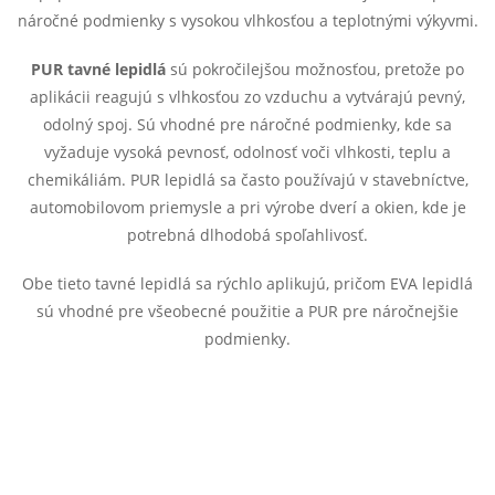
a
e
náročné podmienky s vysokou vlhkosťou a teplotnými výkyvmi.
n
p
i
PUR tavné lepidlá
sú pokročilejšou možnosťou, pretože po
e
r
aplikácii reagujú s vlhkosťou zo vzduchu a vytvárajú pevný,
odolný spoj. Sú vhodné pre náročné podmienky, kde sa
v
vyžaduje vysoká pevnosť, odolnosť voči vlhkosti, teplu a
chemikáliám. PUR lepidlá sa často používajú v stavebníctve,
k
automobilovom priemysle a pri výrobe dverí a okien, kde je
y
potrebná dlhodobá spoľahlivosť.
v
Obe tieto tavné lepidlá sa rýchlo aplikujú, pričom EVA lepidlá
sú vhodné pre všeobecné použitie a PUR pre náročnejšie
ý
podmienky.
p
i
s