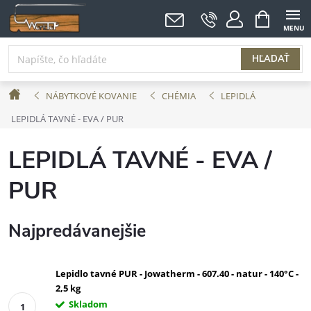
Prejsť
NÁKUPNÝ
KOŠÍK
na
obsah
HĽADAŤ
Domov
NÁBYTKOVÉ KOVANIE
CHÉMIA
LEPIDLÁ
LEPIDLÁ TAVNÉ - EVA / PUR
LEPIDLÁ TAVNÉ - EVA /
PUR
Najpredávanejšie
Lepidlo tavné PUR - Jowatherm - 607.40 - natur - 140°C -
2,5 kg
Skladom