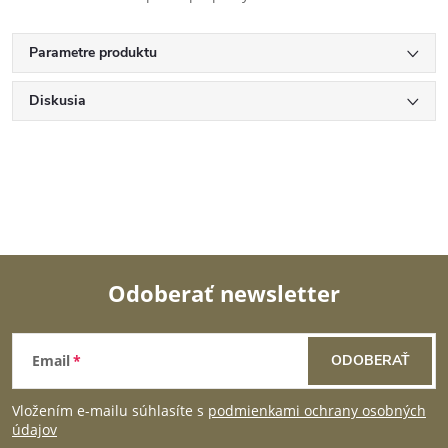
Parametre produktu
Diskusia
Odoberať newsletter
Z
Email
ODOBERAŤ
á
Vložením e-mailu súhlasíte s
podmienkami ochrany osobných
p
údajov