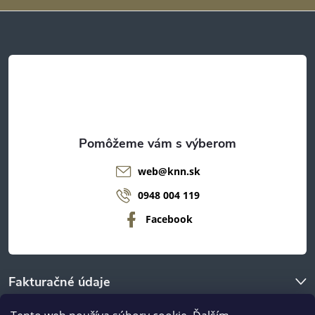
ä
t
i
e
web
@
knn.sk
0948 004 119
Facebook
Fakturačné údaje