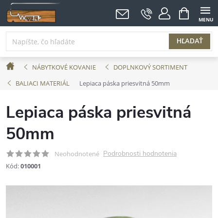
Prejsť
NÁKUPNÝ
KOŠÍK
na
obsah
HĽADAŤ
Domov
NÁBYTKOVÉ KOVANIE
DOPLNKOVÝ SORTIMENT
BALIACI MATERIÁL
Lepiaca páska priesvitná 50mm
Lepiaca páska priesvitná
50mm
Podrobnosti hodnotenia
Neohodnotené
Kód:
010001