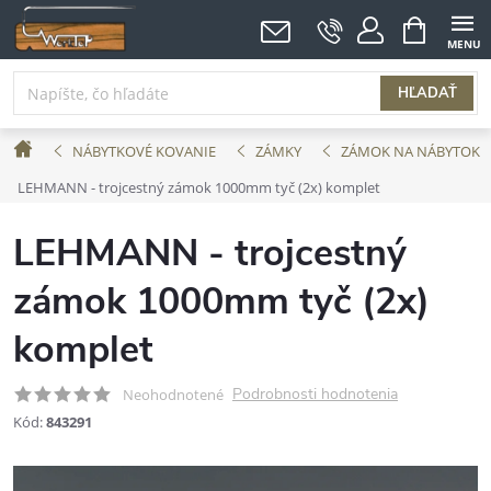
Prejsť
NÁKUPNÝ
KOŠÍK
na
obsah
HĽADAŤ
Domov
NÁBYTKOVÉ KOVANIE
ZÁMKY
ZÁMOK NA NÁBYTOK
LEHMANN - trojcestný zámok 1000mm tyč (2x) komplet
LEHMANN - trojcestný
zámok 1000mm tyč (2x)
komplet
Podrobnosti hodnotenia
Neohodnotené
Kód:
843291