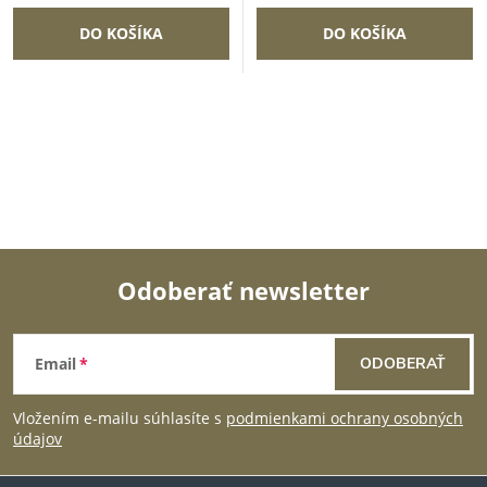
DO KOŠÍKA
DO KOŠÍKA
Odoberať newsletter
Z
Email
ODOBERAŤ
á
Vložením e-mailu súhlasíte s
podmienkami ochrany osobných
p
údajov