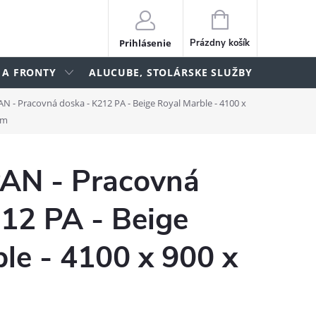
NÁKUPNÝ
KOŠÍK
Prihlásenie
Prázdny košík
 A FRONTY
ALUCUBE, STOLÁRSKE SLUŽBY
lame
- Pracovná doska - K212 PA - Beige Royal Marble - 4100 x
mm
N - Pracovná
12 PA - Beige
le - 4100 x 900 x