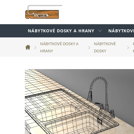
Prejsť
na
obsah
NÁBYTKOVÉ DOSKY A HRANY
NÁBYTKOV
NÁBYTKOVÉ DOSKY A
NÁBYTKOVÉ
Domov
HRANY
DOSKY