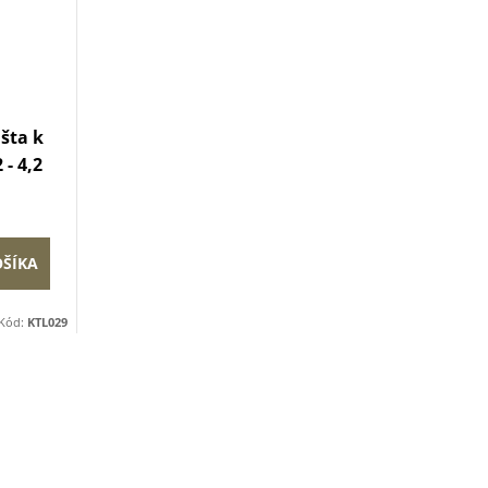
šta k
- 4,2
OŠÍKA
Kód:
KTL029