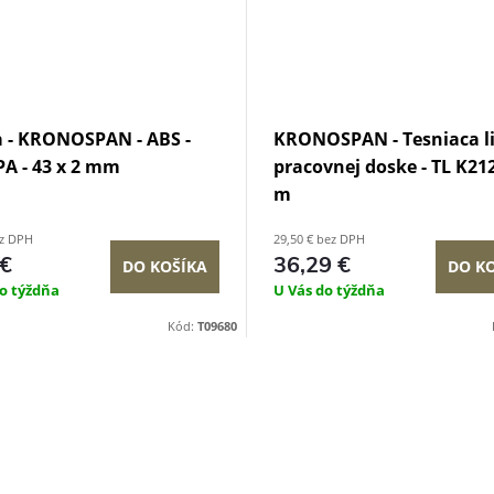
 - KRONOSPAN - ABS -
KRONOSPAN - Tesniaca li
PA - 43 x 2 mm
pracovnej doske - TL K212 
m
ez DPH
29,50 € bez DPH
 €
36,29 €
DO KOŠÍKA
DO K
o týždňa
U Vás do týždňa
Kód:
T09680