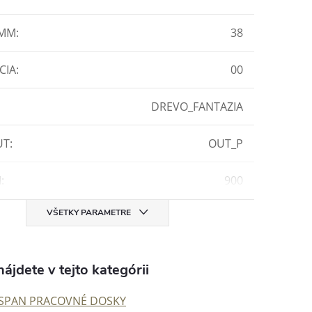
 MM
:
38
CIA
:
00
DREVO_FANTAZIA
UT
:
OUT_P
M
:
900
VŠETKY PARAMETRE
ájdete v tejto kategórii
SPAN PRACOVNÉ DOSKY