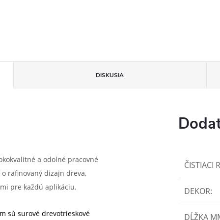
DISKUSIA
Dodat
okokvalitné a odolné pracovné
ČISTIACI 
 o rafinovaný dizajn dreva,
mi pre každú aplikáciu.
DEKOR
:
m sú surové drevotrieskové
DĹŽKA M