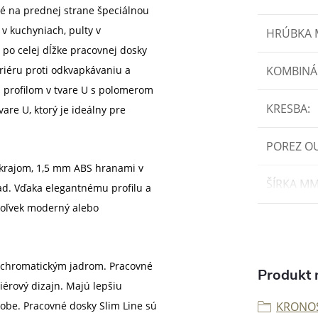
é na prednej strane špeciálnou
v kuchyniach, pulty v
HRÚBKA
 po celej dĺžke pracovnej dosky
ariéru proti odkvapkávaniu a
KOMBINÁ
 profilom v tvare U s polomerom
KRESBA
:
vare U, ktorý je ideálny pre
POREZ O
krajom, 1,5 mm ABS hranami v
ŠÍRKA M
ad. Vďaka elegantnému profilu a
ýkoľvek moderný alebo
ochromatickým jadrom. Pracovné
Produkt n
iérový dizajn. Majú lepšiu
dobe. Pracovné dosky Slim Line sú
KRONO