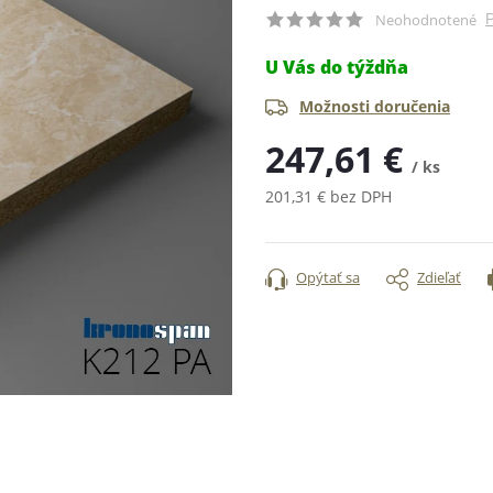
P
Neohodnotené
U Vás do týždňa
Možnosti doručenia
247,61 €
/ ks
201,31 € bez DPH
Jednotková
cena:
Opýtať sa
Zdieľať