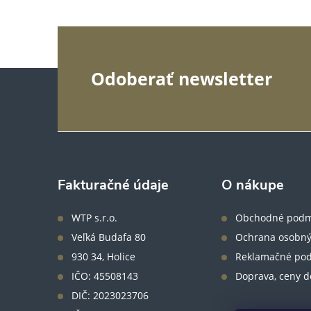
Z
Odoberať newsletter
á
p
ä
Fakturačné údaje
O nákupe
t
WTP s.r.o.
Obchodné podm
Veľká Budafa 80
Ochrana osobný
i
930 34, Holice
Reklamačné po
IČO: 45508143
Doprava, ceny d
e
DIČ: 2023023706