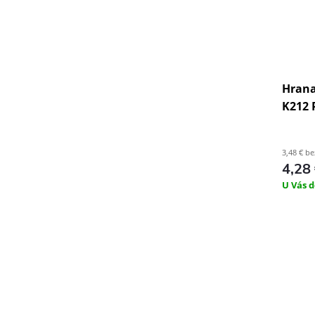
Hrana
K212 
3,48 € b
4,28
U Vás d