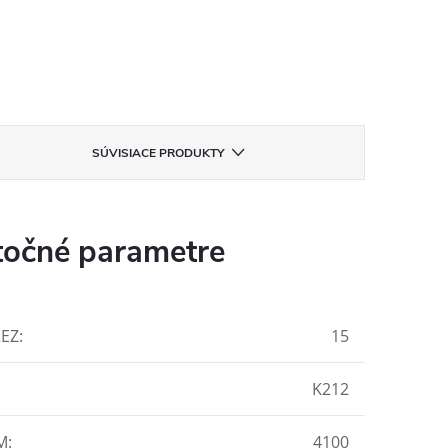
SÚVISIACE PRODUKTY
očné parametre
REZ
:
15
K212
M
:
4100