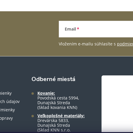
Email
Vložením e-mailu súhlasíte s
podmien
Odberné miestá
ienky
Kovanie:
Povodská cesta 5994,
ch údajov
Dunajská Streda
(Sklad kovania KNN)
dmienky
Veľkoplošné materiály:
opravy
Drevárska 5833,
Dunajská Streda
(Sklad KNN s.r.o.