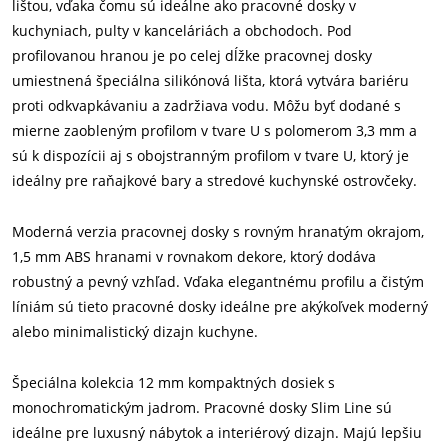
lištou, vďaka čomu sú ideálne ako pracovné dosky v
kuchyniach, pulty v kanceláriách a obchodoch. Pod
profilovanou hranou je po celej dĺžke pracovnej dosky
umiestnená špeciálna silikónová lišta, ktorá vytvára bariéru
proti odkvapkávaniu a zadržiava vodu. Môžu byť dodané s
mierne zaobleným profilom v tvare U s polomerom 3,3 mm a
sú k dispozícii aj s obojstranným profilom v tvare U, ktorý je
ideálny pre raňajkové bary a stredové kuchynské ostrovčeky.
Moderná verzia pracovnej dosky s rovným hranatým okrajom,
1,5 mm ABS hranami v rovnakom dekore, ktorý dodáva
robustný a pevný vzhľad. Vďaka elegantnému profilu a čistým
líniám sú tieto pracovné dosky ideálne pre akýkoľvek moderný
alebo minimalistický dizajn kuchyne.
Špeciálna kolekcia 12 mm kompaktných dosiek s
monochromatickým jadrom. Pracovné dosky Slim Line sú
ideálne pre luxusný nábytok a interiérový dizajn. Majú lepšiu