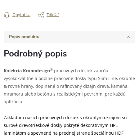
Opýtať sa
Zdieľať
Popis produktu
Podrobný popis
®
Kolekcia Kronodesign
pracovných dosiek zahŕňa
vysokokvalitné a odolné pracovné dosky typu Slim Line, okrúhle
& rovné hrany, doplnené o rafinovaný dizajn dreva, kameňa,
mramoru alebo betónu s realistickými povrchmi pre každú
aplikáciu.
Základom našich pracovných dosiek s okrúhlym okrajom sú
surové drevotrieskové dosky pokryté dekoratívnym HPL
laminátom a spevnené na prednej strane špeciálnou HDF