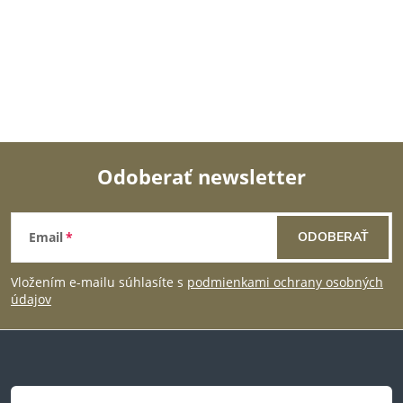
Odoberať newsletter
Z
Email
ODOBERAŤ
á
Vložením e-mailu súhlasíte s
podmienkami ochrany osobných
p
údajov
ä
t