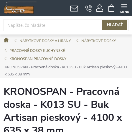
Prejsť
NÁKUPNÝ
KOŠÍK
na
obsah
HĽADAŤ
Domov
NÁBYTKOVÉ DOSKY A HRANY
NÁBYTKOVÉ DOSKY
PRACOVNÉ DOSKY KUCHYNSKÉ
KRONOSPAN PRACOVNÉ DOSKY
KRONOSPAN - Pracovná doska - K013 SU - Buk Artisan pieskový - 4100
x 635 x 38 mm
KRONOSPAN - Pracovná
doska - K013 SU - Buk
Artisan pieskový - 4100 x
635 x 38 mm