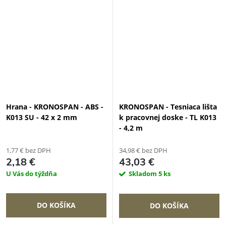
Hrana - KRONOSPAN - ABS -
KRONOSPAN - Tesniaca lišta
K013 SU - 42 x 2 mm
k pracovnej doske - TL K013
- 4,2 m
1,77 € bez DPH
34,98 € bez DPH
2,18 €
43,03 €
U Vás do týždňa
Skladom
5 ks
DO KOŠÍKA
DO KOŠÍKA