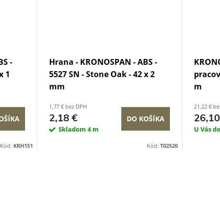
S -
Hrana - KRONOSPAN - ABS -
KRONOS
x 1
5527 SN - Stone Oak - 42 x 2
pracov
mm
m
1,77 € bez DPH
21,22 € b
2,18 €
26,10
OŠÍKA
DO KOŠÍKA
Skladom
4 m
U Vás d
Kód:
KRH151
Kód:
T02520