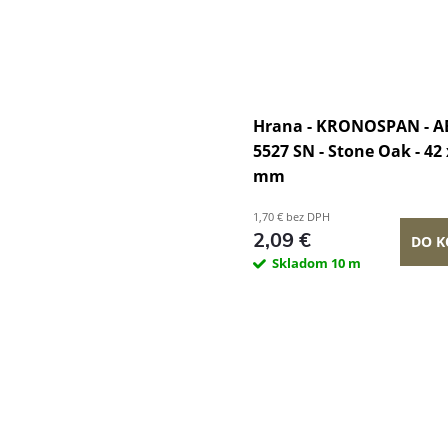
Hrana - KRONOSPAN - AB
5527 SN - Stone Oak - 42 
mm
1,70 € bez DPH
2,09 €
DO K
Skladom
10 m