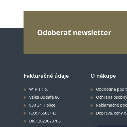
Z
Odoberať newsletter
á
p
ä
Fakturačné údaje
O nákupe
t
WTP s.r.o.
Obchodné podm
Veľká Budafa 80
Ochrana osobný
i
930 34, Holice
Reklamačné po
IČO: 45508143
Doprava, ceny d
e
DIČ: 2023023706