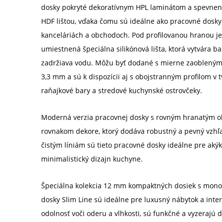
dosky pokryté dekoratívnym HPL laminátom a spevnen
HDF lištou, vďaka čomu sú ideálne ako pracovné dosky 
kanceláriách a obchodoch. Pod profilovanou hranou je
umiestnená špeciálna silikónová lišta, ktorá vytvára b
zadržiava vodu. Môžu byť dodané s mierne zaobleným
3,3 mm a sú k dispozícii aj s obojstranným profilom v t
raňajkové bary a stredové kuchynské ostrovčeky.
Moderná verzia pracovnej dosky s rovným hranatým o
rovnakom dekore, ktorý dodáva robustný a pevný vzhľ
čistým líniám sú tieto pracovné dosky ideálne pre ak
minimalistický dizajn kuchyne.
Špeciálna kolekcia 12 mm kompaktných dosiek s mon
dosky Slim Line sú ideálne pre luxusný nábytok a inter
odolnosť voči oderu a vlhkosti, sú funkčné a vyzerajú 