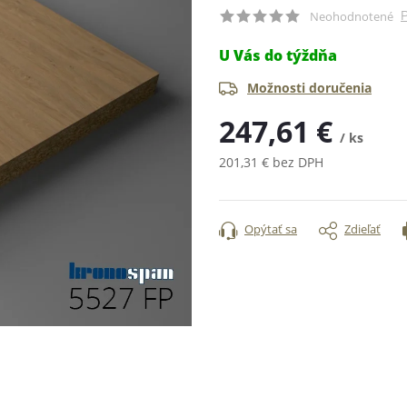
P
Neohodnotené
U Vás do týždňa
Možnosti doručenia
247,61 €
/ ks
201,31 € bez DPH
Jednotková
cena:
Opýtať sa
Zdieľať