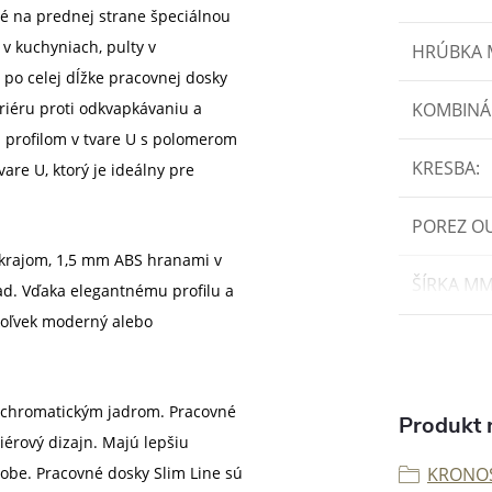
é na prednej strane špeciálnou
v kuchyniach, pulty v
HRÚBKA
 po celej dĺžke pracovnej dosky
ariéru proti odkvapkávaniu a
KOMBINÁ
 profilom v tvare U s polomerom
KRESBA
:
vare U, ktorý je ideálny pre
POREZ O
krajom, 1,5 mm ABS hranami v
ŠÍRKA M
ad. Vďaka elegantnému profilu a
ýkoľvek moderný alebo
ochromatickým jadrom. Pracovné
Produkt n
iérový dizajn. Majú lepšiu
dobe. Pracovné dosky Slim Line sú
KRONO