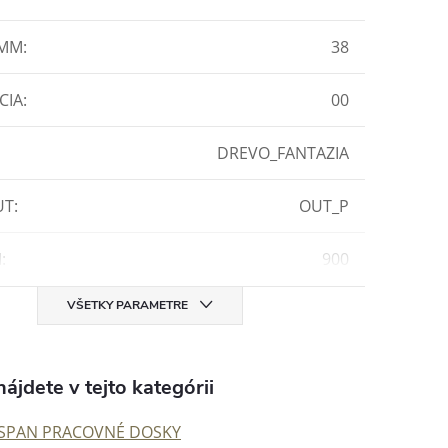
 MM
:
38
CIA
:
00
DREVO_FANTAZIA
UT
:
OUT_P
M
:
900
VŠETKY PARAMETRE
ájdete v tejto kategórii
SPAN PRACOVNÉ DOSKY