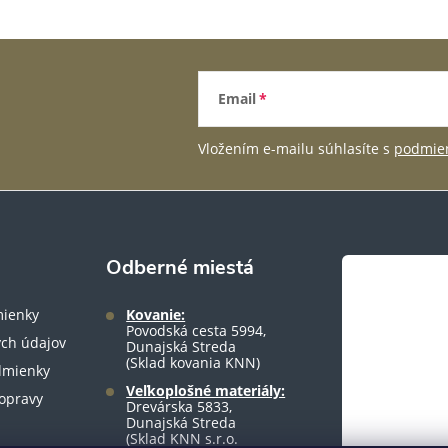
Email
Vložením e-mailu súhlasíte s
podmien
Odberné miestá
ienky
Kovanie:
Povodská cesta 5994,
ch údajov
Dunajská Streda
(Sklad kovania KNN)
dmienky
Veľkoplošné materiály:
opravy
Drevárska 5833,
Dunajská Streda
(Sklad KNN s.r.o.