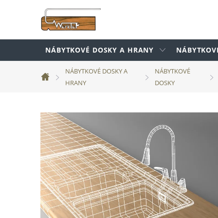
Prejsť
na
obsah
NÁBYTKOVÉ DOSKY A HRANY
NÁBYTKOV
NÁBYTKOVÉ DOSKY A
NÁBYTKOVÉ
Domov
HRANY
DOSKY