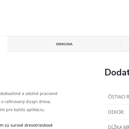
DISKUSIA
Dodat
okokvalitné a odolné pracovné
ČISTIACI 
 o rafinovaný dizajn dreva,
mi pre každú aplikáciu.
DEKOR
:
m sú surové drevotrieskové
DĹŽKA M