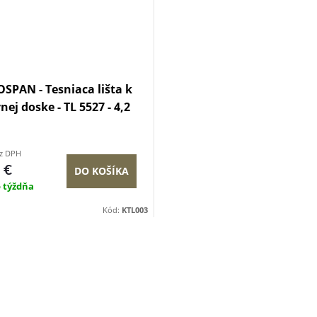
PAN - Tesniaca lišta k
nej doske - TL 5527 - 4,2
ez DPH
 €
DO KOŠÍKA
o týždňa
Kód:
KTL003