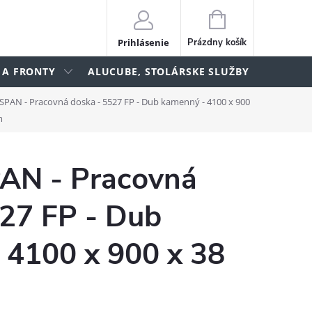
NÁKUPNÝ
KOŠÍK
Prihlásenie
Prázdny košík
 A FRONTY
ALUCUBE, STOLÁRSKE SLUŽBY
lame
AN - Pracovná doska - 5527 FP - Dub kamenný - 4100 x 900
m
N - Pracovná
527 FP - Dub
 4100 x 900 x 38