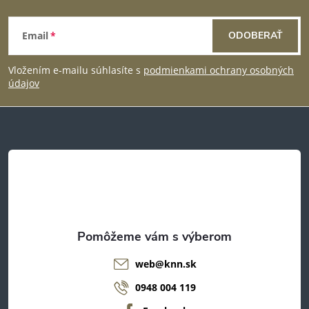
Z
Email
ODOBERAŤ
á
Vložením e-mailu súhlasíte s
podmienkami ochrany osobných
p
údajov
ä
t
i
e
web
@
knn.sk
0948 004 119