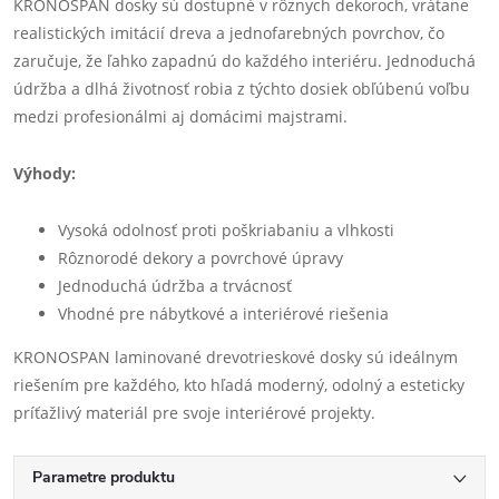
KRONOSPAN dosky sú dostupné v rôznych dekoroch, vrátane
realistických imitácií dreva a jednofarebných povrchov, čo
zaručuje, že ľahko zapadnú do každého interiéru. Jednoduchá
údržba a dlhá životnosť robia z týchto dosiek obľúbenú voľbu
medzi profesionálmi aj domácimi majstrami.
Výhody:
Vysoká odolnosť proti poškriabaniu a vlhkosti
Rôznorodé dekory a povrchové úpravy
Jednoduchá údržba a trvácnosť
Vhodné pre nábytkové a interiérové riešenia
KRONOSPAN laminované drevotrieskové dosky sú ideálnym
riešením pre každého, kto hľadá moderný, odolný a esteticky
príťažlivý materiál pre svoje interiérové projekty.
Parametre produktu