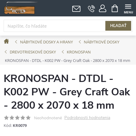
Prejsť
NÁKUPNÝ
KOŠÍK
na
obsah
HĽADAŤ
Domov
NÁBYTKOVÉ DOSKY A HRANY
NÁBYTKOVÉ DOSKY
DREVOTRIESKOVÉ DOSKY
KRONOSPAN
KRONOSPAN - DTDL - K002 PW - Grey Craft Oak - 2800 x 2070 x 18 mm
KRONOSPAN - DTDL -
K002 PW - Grey Craft Oak
- 2800 x 2070 x 18 mm
Podrobnosti hodnotenia
Neohodnotené
Kód:
KR0079