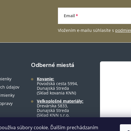
Email
Vložením e-mailu súhlasíte s
podmien
Odberné miestá
ienky
Kovanie:
Povodská cesta 5994,
ch údajov
Dunajská Streda
(Sklad kovania KNN)
dmienky
Veľkoplošné materiály:
opravy
Drevárska 5833,
Dunajská Streda
(Sklad KNN s.r.o.
warehouse)
používa súbory cookie. Ďalším prechádzaním