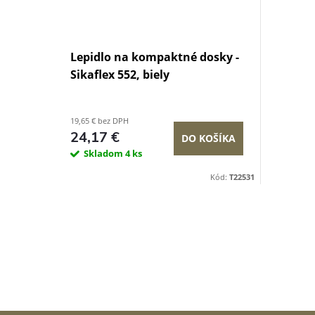
Lepidlo na kompaktné dosky -
Sikaflex 552, biely
19,65 € bez DPH
24,17 €
DO KOŠÍKA
Skladom
4 ks
Kód:
T22531