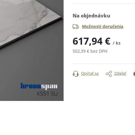
Na objednávku
Možnosti doručenia
617,94 €
/ ks
502,39 € bez DPH
Jednotková
cena:
Opýtať sa
Zdieľať