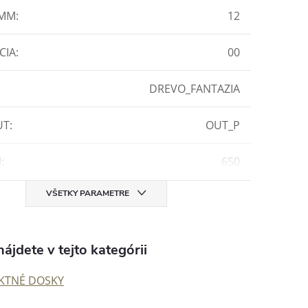
 MM
:
12
CIA
:
00
DREVO_FANTAZIA
UT
:
OUT_P
M
:
650
VŠETKY PARAMETRE
ájdete v tejto kategórii
KTNÉ DOSKY