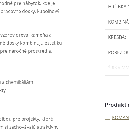
odné pre nábytok, kde je
HRÚBKA
 pracovné dosky, kúpeľňový
KOMBINÁ
h vzorov dreva, kameňa a
KRESBA
:
é dosky kombinujú estetiku
 pre náročné prostredia.
POREZ O
ŠÍRKA M
u a chemikáliám
kty
Produkt n
KOMPA
ľbou pre projekty, ktoré
m si zachovávajú atraktívny