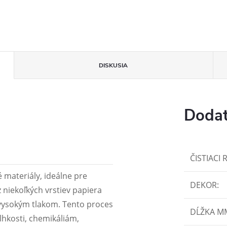
DISKUSIA
Dodat
ČISTIACI 
 materiály, ideálne pre
DEKOR
:
z niekoľkých vrstiev papiera
 vysokým tlakom. Tento proces
DĹŽKA M
hkosti, chemikáliám,