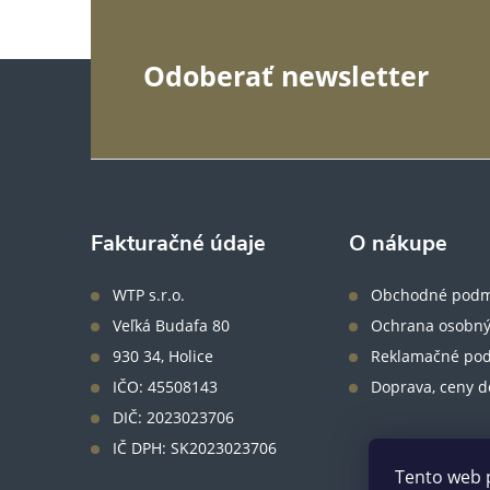
Z
Odoberať newsletter
á
p
ä
Fakturačné údaje
O nákupe
t
WTP s.r.o.
Obchodné podm
Veľká Budafa 80
Ochrana osobný
i
930 34, Holice
Reklamačné po
IČO: 45508143
Doprava, ceny d
e
DIČ: 2023023706
IČ DPH: SK2023023706
Tento web 