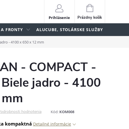
NÁKUPNÝ
KOŠÍK
Prihlásenie
Prázdny košík
 A FRONTY
ALUCUBE, STOLÁRSKE SLUŽBY
lame
adro - 4100 x 650 x 12 mm
N - COMPACT -
Biele jadro - 4100
2 mm
odrobnosti hodnotenia
Kód:
KOM008
ka kompaktná
Detailné informácie