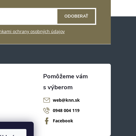
ODOBERAŤ
kami ochrany osobných údajov
web
@
knn.sk
0948 004 119
Facebook