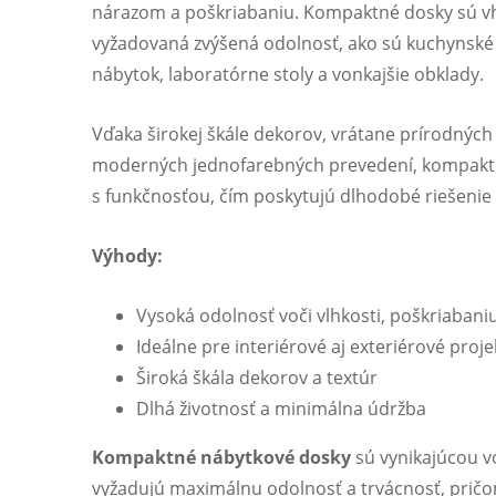
nárazom a poškriabaniu. Kompaktné dosky sú vh
vyžadovaná zvýšená odolnosť, ako sú kuchynské
nábytok, laboratórne stoly a vonkajšie obklady.
Vďaka širokej škále dekorov, vrátane prírodnýc
moderných jednofarebných prevedení, kompaktn
s funkčnosťou, čím poskytujú dlhodobé riešenie
Výhody:
Vysoká odolnosť voči vlhkosti, poškriabani
Ideálne pre interiérové aj exteriérové proje
Široká škála dekorov a textúr
Dlhá životnosť a minimálna údržba
Kompaktné nábytkové dosky
sú vynikajúcou vo
vyžadujú maximálnu odolnosť a trvácnosť, pričo