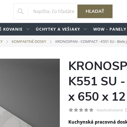
HĽADAŤ
É KOVANIE
ÚCHYTKY A VEŠIAKY
WOW - PANELY
KY
KOMPAKTNÉ DOSKY
KRONOSPAN - COMPACT - K551 SU - Biele j
KRONOSPA
K551 SU - 
x 650 x 1
P
Neohodnotené
Kuchynská pracovná dos