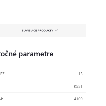
SÚVISIACE PRODUKTY
očné parametre
REZ
:
15
K551
M
:
4100