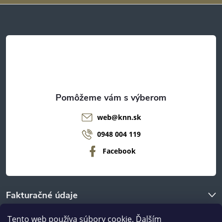
ä
t
i
e
web
@
knn.sk
0948 004 119
Facebook
Fakturačné údaje
Tento web používa súbory cookie. Ďalším