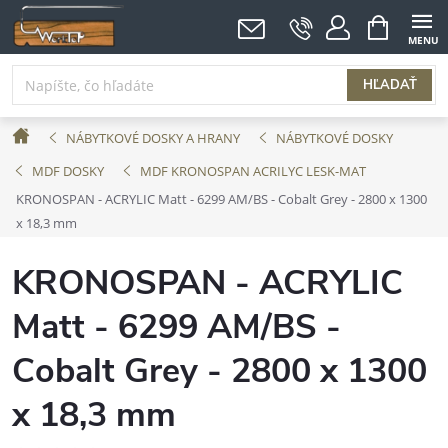
Prejsť
NÁKUPNÝ
KOŠÍK
na
obsah
HĽADAŤ
Domov
NÁBYTKOVÉ DOSKY A HRANY
NÁBYTKOVÉ DOSKY
MDF DOSKY
MDF KRONOSPAN ACRILYC LESK-MAT
KRONOSPAN - ACRYLIC Matt - 6299 AM/BS - Cobalt Grey - 2800 x 1300
x 18,3 mm
KRONOSPAN - ACRYLIC
Matt - 6299 AM/BS -
Cobalt Grey - 2800 x 1300
x 18,3 mm