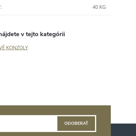
Ť
:
40 KG
ájdete v tejto kategórii
VÉ KONZOLY
ODOBERAŤ