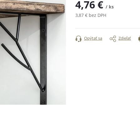
4,76 €
/ ks
3,87 € bez DPH
Jednotková
cena:
Opýtať sa
Zdieľať