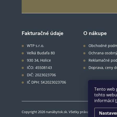
á
p
ä
Fakturačné údaje
O nákupe
t
WTP s.r.o.
Obchodné podm
Veľká Budafa 80
Ochrana osobný
i
930 34, Holice
Reklamačné po
IČO: 45508143
Doprava, ceny d
e
DIČ: 2023023706
IČ DPH: SK2023023706
Tento web 
tohto webu 
informácií
Copyright 2026
nanábytok.sk
. Všetky práva vyhradené.
Nastave