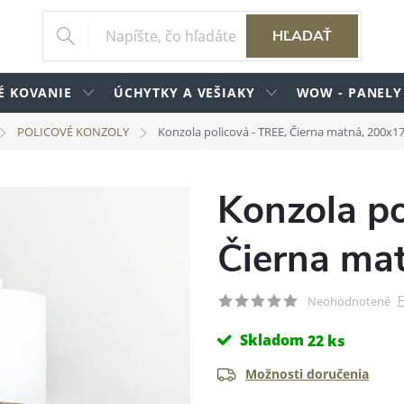
HĽADAŤ
É KOVANIE
ÚCHYTKY A VEŠIAKY
WOW - PANELY
POLICOVÉ KONZOLY
Konzola policová - TREE, Čierna matná, 200
Konzola po
Čierna ma
P
Neohodnotené
Skladom
22 ks
Možnosti doručenia