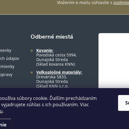
Vložením e-mailu súhlasíte s
podmien
Odberné miestá
ienky
Kovanie:
Povodská cesta 5994,
ch údajov
Dunajská Streda
(Sklad kovania KNN)
dmienky
Veľkoplošné materiály:
opravy
Drevárska 5833,
Dunajská Streda
(Sklad KNN s.r.o.
warehouse)
používa súbory cookie. Ďalším prechádzaním
S
vyjadrujete súhlas s ich používaním. Viac
tu
.
nie