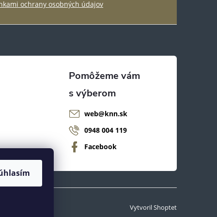
kami ochrany osobných údajov
web
@
knn.sk
0948 004 119
Facebook
úhlasím
Vytvoril Shoptet