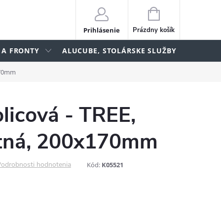
NÁKUPNÝ
KOŠÍK
Prihlásenie
Prázdny košík
 A FRONTY
ALUCUBE, STOLÁRSKE SLUŽBY
lame
x170mm
licová - TREE,
tná, 200x170mm
odrobnosti hodnotenia
Kód:
K05521