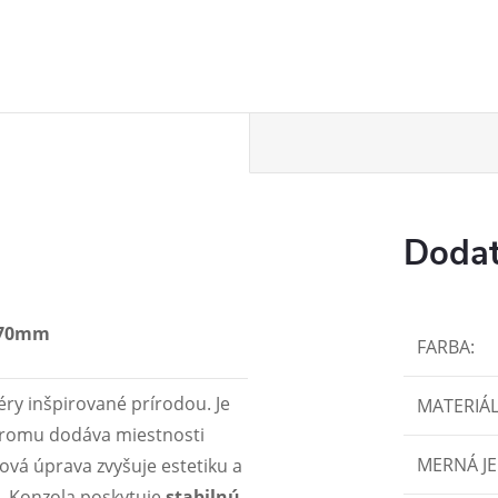
Dodat
x170mm
FARBA
:
ry inšpirované prírodou. Je
MATERIÁ
stromu dodáva miestnosti
MERNÁ J
ová úprava zvyšuje estetiku a
o. Konzola poskytuje
stabilnú