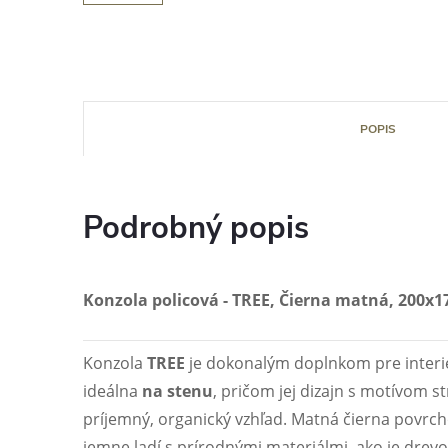
POPIS
Podrobný popis
Konzola policová - TREE, Čierna matná, 200
Konzola
TREE
je dokonalým doplnkom pre interié
ideálna
na stenu
, pričom jej dizajn s motívom 
príjemný, organický vzhľad. Matná čierna povrch
jemne ladí s prírodnými materiálmi, ako je drev