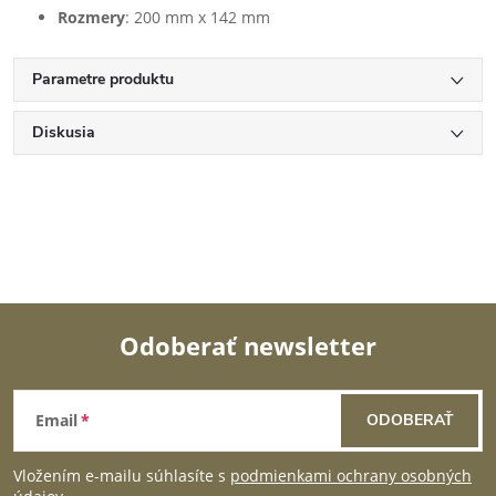
Rozmery
: 200 mm x 142 mm
Parametre produktu
Diskusia
Odoberať newsletter
Z
Email
ODOBERAŤ
á
Vložením e-mailu súhlasíte s
podmienkami ochrany osobných