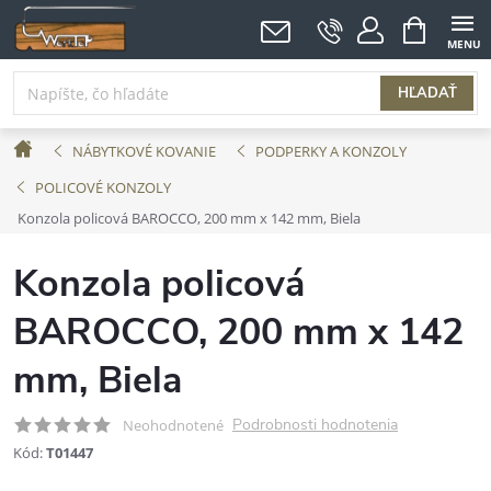
Prejsť
NÁKUPNÝ
KOŠÍK
na
obsah
HĽADAŤ
Domov
NÁBYTKOVÉ KOVANIE
PODPERKY A KONZOLY
POLICOVÉ KONZOLY
Konzola policová BAROCCO, 200 mm x 142 mm, Biela
Konzola policová
BAROCCO, 200 mm x 142
mm, Biela
Podrobnosti hodnotenia
Neohodnotené
Kód:
T01447