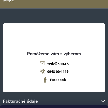
p
údajov
ä
t
i
e
web
@
knn.sk
0948 004 119
Facebook
Fakturačné údaje