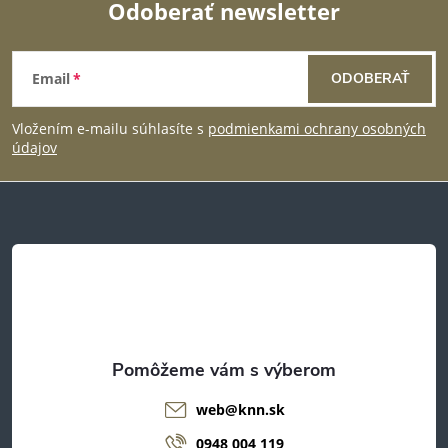
Odoberať newsletter
Z
Email
ODOBERAŤ
á
Vložením e-mailu súhlasíte s
podmienkami ochrany osobných
p
údajov
ä
t
i
e
web
@
knn.sk
0948 004 119