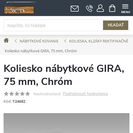
Prejsť
NÁKUPNÝ
KOŠÍK
na
obsah
HĽADAŤ
Domov
NÁBYTKOVÉ KOVANIE
KOLIESKA, KLZÁKY REKTIFIKAČNÉ
Koliesko nábytkové GIRA, 75 mm, Chróm
Koliesko nábytkové GIRA,
75 mm, Chróm
Podrobnosti hodnotenia
Neohodnotené
Kód:
T24682