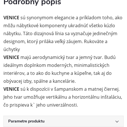
Podrobný popis
VENICE
sú synonymom elegancie a príkladom toho, ako
môžu nábytkové komponenty ukradnúť všetko kúzlo
nábytku. Táto dizajnová línia sa vyznačuje jedinečným
designom, ktorý priláka veľký záujem. Rukoväte a
úchytky
VENICE
majú aerodynamický tvar a jemný tvar. Budú
ideálnym doplnkom moderných, minimalistických
interiérov, a to ako do kuchyne a kúpeľne, tak aj do
obývacej izby, spálne a kancelárie.
VENICE
sú k dispozícii v šampanskom a matnej čiernej.
Jeho tvar umožňuje vertikálnu a horizontálnu inštaláciu,
čo prispieva k` jeho univerzálnosti.
Parametre produktu