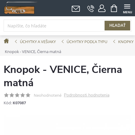
Prejsť
NÁKUPNÝ
KOŠÍK
na
obsah
HĽADAŤ
Domov
ÚCHYTKY A VEŠIAKY
ÚCHYTKY PODĽA TYPU
KNOPKY
Knopok - VENICE, Čierna matná
Knopok - VENICE, Čierna
matná
Podrobnosti hodnotenia
Neohodnotené
Kód:
K07087