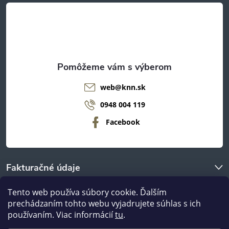
t
i
e
web
@
knn.sk
0948 004 119
Facebook
Fakturačné údaje
Tento web používa súbory cookie. Ďalším
O nákupe
prechádzaním tohto webu vyjadrujete súhlas s ich
používaním. Viac informácií
tu
.
Odberné miestá