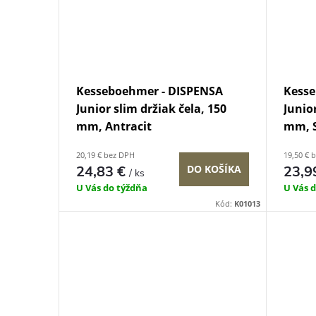
Kesseboehmer - DISPENSA
Kesse
Junior slim držiak čela, 150
Junior
mm, Antracit
mm, S
20,19 € bez DPH
19,50 € 
24,83 €
DO KOŠÍKA
23,9
/ ks
U Vás do týždňa
U Vás 
Kód:
K01013