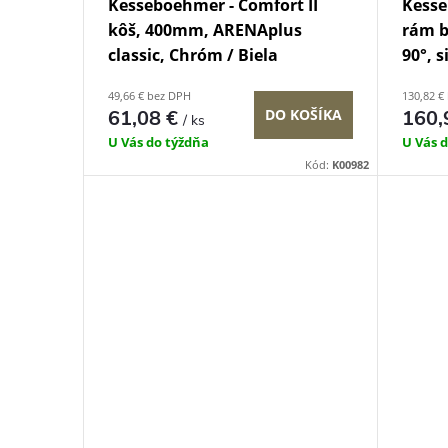
Kesseboehmer - Comfort II
Kesse
kôš, 400mm, ARENAplus
rám b
classic, Chróm / Biela
90°, s
49,66 € bez DPH
130,82 €
61,08 €
DO KOŠÍKA
160,
/ ks
U Vás do týždňa
U Vás 
Kód:
K00982