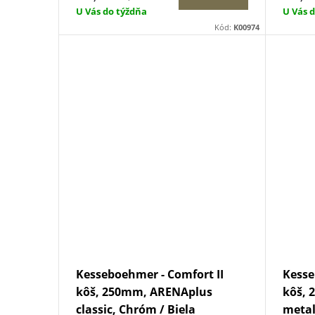
u
U Vás do týždňa
U Vás 
k
Kód:
K00974
k
t
t
o
o
v
v
Kesseboehmer - Comfort II
Kesse
kôš, 250mm, ARENAplus
kôš,
classic, Chróm / Biela
meta