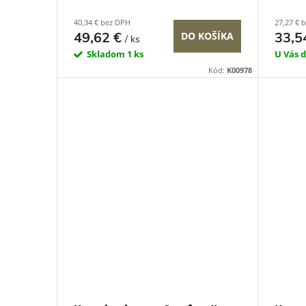
40,34 € bez DPH
27,27 € 
49,62 €
33,5
DO KOŠÍKA
/ ks
Skladom
1 ks
U Vás 
Kód:
K00978