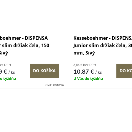
boehmer - DISPENSA
Kesseboehmer - DISPENS
 slim držiak čela, 150
Junior slim držiak čela, 3
ivý
mm, Sivý
bez DPH
8,84 € bez DPH
9 €
DO KOŠÍKA
10,87 €
DO K
/ ks
/ ks
do týždňa
U Vás do týždňa
Kód:
K01014