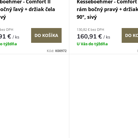
boehmer - Comfort II
Kesseboehmer - Comfort 
očný ľavý + držiak čela
rám bočný pravý + držiak
ivý
90°, sivý
 bez DPH
130,82 € bez DPH
91 €
DO KOŠÍKA
160,91 €
DO K
/ ks
/ ks
do týždňa
U Vás do týždňa
Kód:
K00972