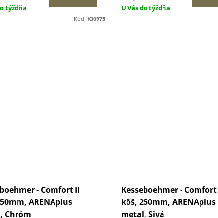
do týždňa
U Vás do týždňa
Kód:
K00975
boehmer - Comfort II
Kesseboehmer - Comfort 
 250mm, ARENAplus
kôš, 250mm, ARENAplus
l, Chróm
metal, Sivá