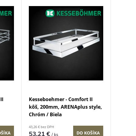
II
Kesseboehmer - Comfort II
kôš, 200mm, ARENAplus style,
Chróm / Biela
43,26 € bez DPH
OŠÍKA
53,21 €
DO KOŠÍKA
/ ks