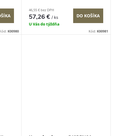
46,55 € bez DPH
OŠÍKA
57,26 €
DO KOŠÍKA
/ ks
U Vás do týždňa
Kód:
K00980
Kód:
K00981