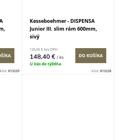
A
Kesseboehmer - DISPENSA
mm,
Junior III. slim rám 600mm,
sivý
120,65 € bez DPH
OŠÍKA
148,40 €
DO KOŠÍKA
/ ks
U Vás do týždňa
Kód:
813229
Kód:
813228