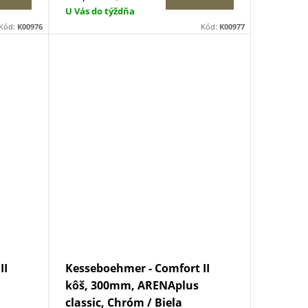
U Vás do týždňa
Kód:
K00976
Kód:
K00977
II
Kesseboehmer - Comfort II
kôš, 300mm, ARENAplus
classic, Chróm / Biela