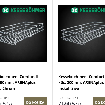
boehmer - Comfort II
Kesseboehmer - Comfort 
200 mm, ARENAplus
kôš, 200mm, ARENAplus
l, Chróm
metal, Sivá
bez DPH
17,61 € bez DPH
6 €
DO KOŠÍKA
21,66 €
DO K
/ ks
/ ks