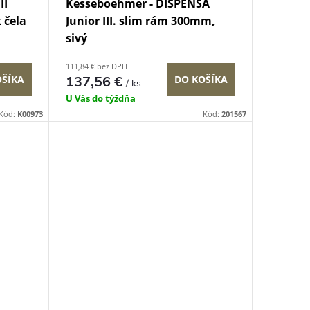
II
Kesseboehmer - DISPENSA
 čela
Junior III. slim rám 300mm,
sivý
111,84 € bez DPH
OŠÍKA
137,56 €
DO KOŠÍKA
/ ks
U Vás do týždňa
Kód:
K00973
Kód:
201567