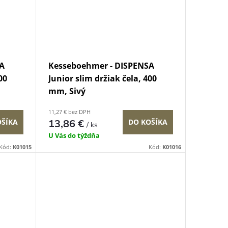
A
Kesseboehmer - DISPENSA
00
Junior slim držiak čela, 400
mm, Sivý
11,27 € bez DPH
OŠÍKA
13,86 €
DO KOŠÍKA
/ ks
U Vás do týždňa
Kód:
K01015
Kód:
K01016