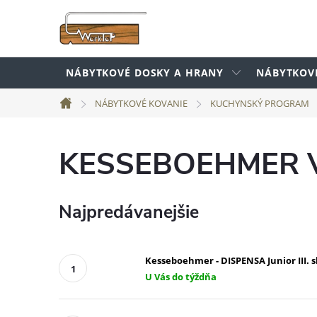
Prejsť
na
obsah
NÁBYTKOVÉ DOSKY A HRANY
NÁBYTKOV
NÁBYTKOVÉ KOVANIE
KUCHYNSKÝ PROGRAM
Domov
KESSEBOEHMER 
Najpredávanejšie
Kesseboehmer - DISPENSA Junior III. 
U Vás do týždňa