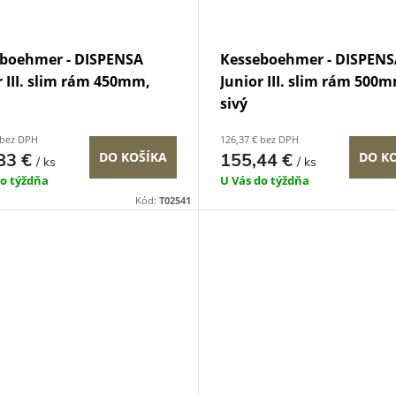
boehmer - DISPENSA
Kesseboehmer - DISPENS
r III. slim rám 450mm,
Junior III. slim rám 500
sivý
 bez DPH
126,37 € bez DPH
83 €
DO KOŠÍKA
155,44 €
DO K
/ ks
/ ks
do týždňa
U Vás do týždňa
Kód:
T02541