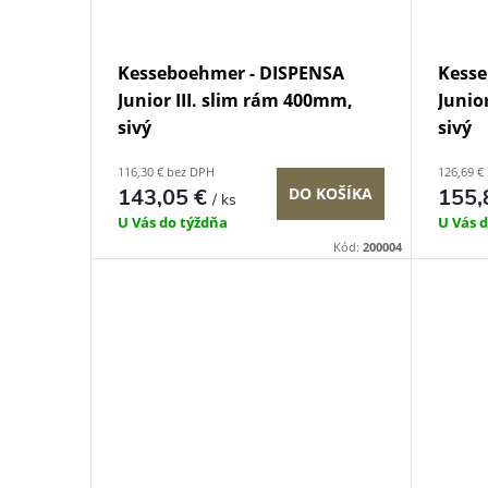
Kesseboehmer - DISPENSA
Kesse
Junior III. slim rám 400mm,
Junio
sivý
sivý
116,30 € bez DPH
126,69 €
143,05 €
DO KOŠÍKA
155,
/ ks
U Vás do týždňa
U Vás 
Kód:
200004