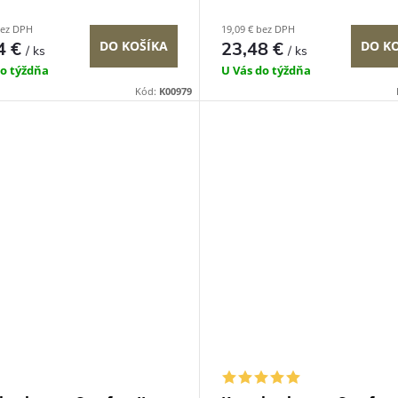
bez DPH
19,09 € bez DPH
4 €
DO KOŠÍKA
23,48 €
DO K
/ ks
/ ks
do týždňa
U Vás do týždňa
Kód:
K00979