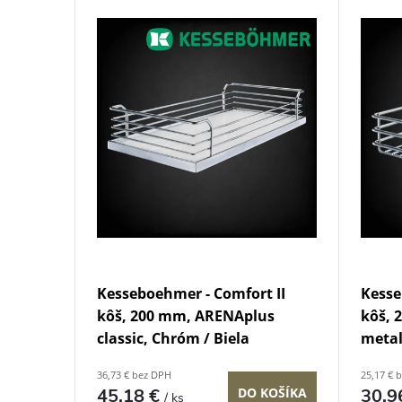
V
e
ý
n
p
i
i
e
s
p
p
r
r
o
Kesseboehmer - Comfort II
Kesse
o
kôš, 200 mm, ARENAplus
kôš, 
d
classic, Chróm / Biela
meta
d
36,73 € bez DPH
25,17 € 
u
45,18 €
DO KOŠÍKA
30,9
/ ks