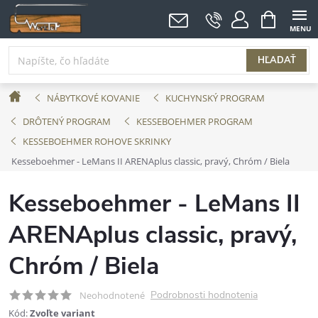
Prejsť
NÁKUPNÝ
KOŠÍK
na
obsah
HĽADAŤ
Domov
NÁBYTKOVÉ KOVANIE
KUCHYNSKÝ PROGRAM
DRÔTENÝ PROGRAM
KESSEBOEHMER PROGRAM
KESSEBOEHMER ROHOVE SKRINKY
Kesseboehmer - LeMans II ARENAplus classic, pravý, Chróm / Biela
Kesseboehmer - LeMans II
ARENAplus classic, pravý,
Chróm / Biela
Podrobnosti hodnotenia
Neohodnotené
Kód:
Zvoľte variant