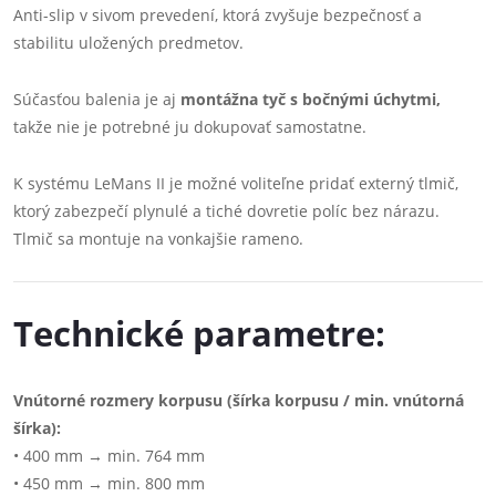
Anti-slip v sivom prevedení, ktorá zvyšuje bezpečnosť a
stabilitu uložených predmetov.
Súčasťou balenia je aj
montážna tyč s bočnými úchytmi,
takže nie je potrebné ju dokupovať samostatne.
K systému LeMans II je možné voliteľne pridať externý tlmič,
ktorý zabezpečí plynulé a tiché dovretie políc bez nárazu.
Tlmič sa montuje na vonkajšie rameno.
Technické parametre:
Vnútorné rozmery korpusu (šírka korpusu / min. vnútorná
šírka):
• 400 mm → min. 764 mm
• 450 mm → min. 800 mm