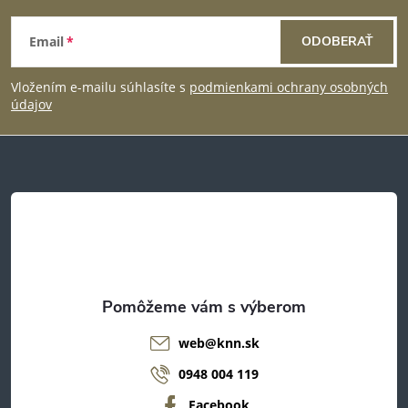
Z
Email
ODOBERAŤ
á
Vložením e-mailu súhlasíte s
podmienkami ochrany osobných
p
údajov
ä
t
i
e
web
@
knn.sk
0948 004 119
Facebook