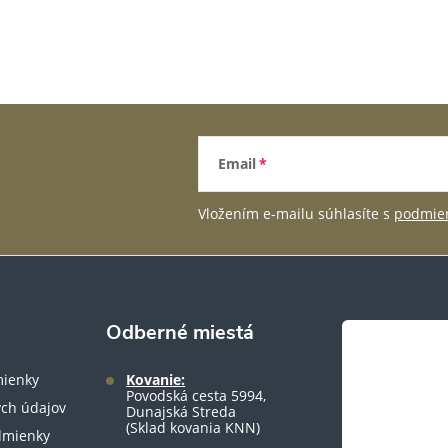
Email
Vložením e-mailu súhlasíte s
podmien
Odberné miestá
ienky
Kovanie:
Povodská cesta 5994,
ch údajov
Dunajská Streda
(Sklad kovania KNN)
dmienky