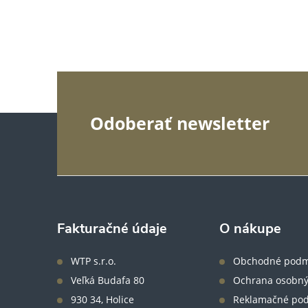
Z
Odoberať newsletter
á
p
ä
Fakturačné údaje
O nákupe
t
WTP s.r.o.
Obchodné podm
Veľká Budafa 80
Ochrana osobný
i
930 34, Holice
Reklamačné po