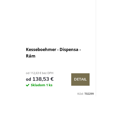
Kesseboehmer - Dispensa -
Rám
od 112,63 € bez DPH
138,53 €
od
DETAIL
Skladom
1 ks
Kód:
T02299