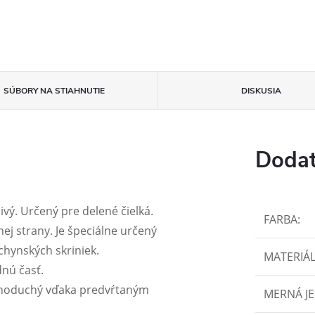
SÚBORY NA STIAHNUTIE
DISKUSIA
Dodat
ivý. Určený pre delené čielká.
FARBA
:
nej strany. Je špeciálne určený
chynských skriniek.
MATERIÁ
nú časť.
ednoduchý vďaka predvŕtaným
MERNÁ J