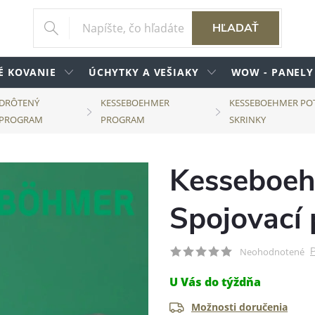
HĽADAŤ
É KOVANIE
ÚCHYTKY A VEŠIAKY
WOW - PANELY
DRÔTENÝ
KESSEBOEHMER
KESSEBOEHMER PO
PROGRAM
PROGRAM
SKRINKY
Kesseboeh
Spojovací 
P
Neohodnotené
U Vás do týždňa
Možnosti doručenia