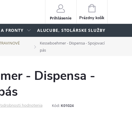
NÁKUPNÝ
KOŠÍK
Prihlásenie
Prázdny košík
 A FRONTY
ALUCUBE, STOLÁRSKE SLUŽBY
lame
TRAVINOVÉ
Kesseboehmer - Dispensa - Spojovací
pás
mer - Dispensa -
pás
odrobnosti hodnotenia
Kód:
K01024