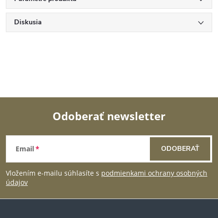
Diskusia
Odoberať newsletter
Z
Email
ODOBERAŤ
á
Vložením e-mailu súhlasíte s
podmienkami ochrany osobných
p
údajov
ä