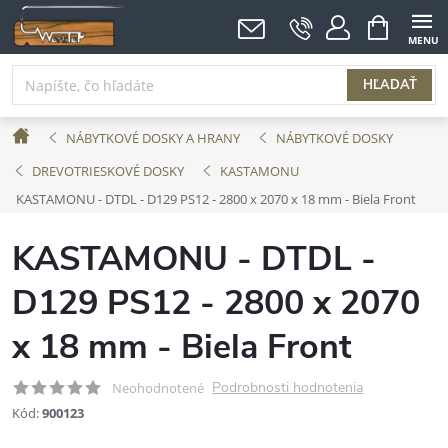
Prejsť
NÁKUPNÝ
KOŠÍK
na
obsah
HĽADAŤ
Domov
NÁBYTKOVÉ DOSKY A HRANY
NÁBYTKOVÉ DOSKY
DREVOTRIESKOVÉ DOSKY
KASTAMONU
KASTAMONU - DTDL - D129 PS12 - 2800 x 2070 x 18 mm - Biela Front
KASTAMONU - DTDL -
D129 PS12 - 2800 x 2070
x 18 mm - Biela Front
Podrobnosti hodnotenia
Neohodnotené
Kód:
900123