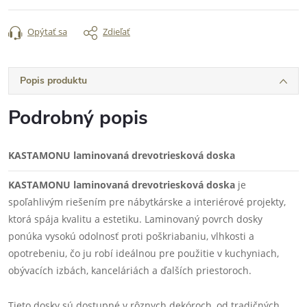
Opýtať sa
Zdieľať
Popis produktu
Podrobný popis
KASTAMONU laminovaná drevotriesková doska
KASTAMONU laminovaná drevotriesková doska
je
spoľahlivým riešením pre nábytkárske a interiérové projekty,
ktorá spája kvalitu a estetiku. Laminovaný povrch dosky
ponúka vysokú odolnosť proti poškriabaniu, vlhkosti a
opotrebeniu, čo ju robí ideálnou pre použitie v kuchyniach,
obývacích izbách, kanceláriách a ďalších priestoroch.
Tieto dosky sú dostupné v rôznych dekóroch, od tradičných