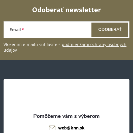
Odoberať newsletter
Z
Email
ODOBERAŤ
á
Vložením e-mailu súhlasíte s
podmienkami ochrany osobných
p
údajov
ä
t
i
e
web
@
knn.sk