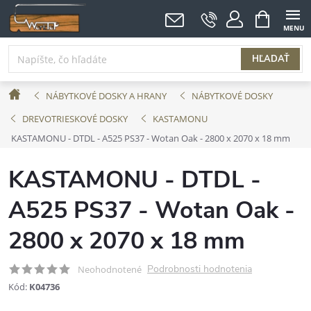
Prejsť
NÁKUPNÝ
KOŠÍK
na
obsah
HĽADAŤ
Domov
NÁBYTKOVÉ DOSKY A HRANY
NÁBYTKOVÉ DOSKY
DREVOTRIESKOVÉ DOSKY
KASTAMONU
KASTAMONU - DTDL - A525 PS37 - Wotan Oak - 2800 x 2070 x 18 mm
KASTAMONU - DTDL -
A525 PS37 - Wotan Oak -
2800 x 2070 x 18 mm
Podrobnosti hodnotenia
Neohodnotené
Kód:
K04736