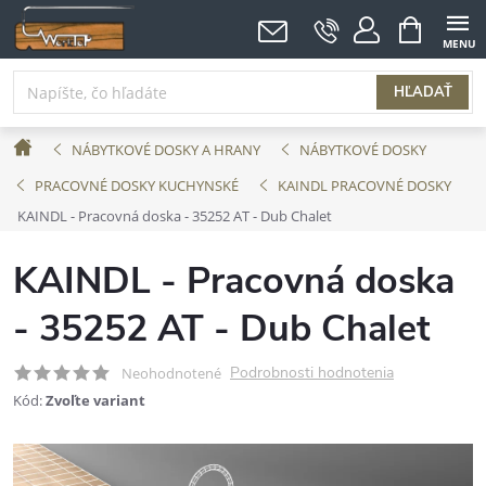
Prejsť
NÁKUPNÝ
KOŠÍK
na
obsah
HĽADAŤ
Domov
NÁBYTKOVÉ DOSKY A HRANY
NÁBYTKOVÉ DOSKY
PRACOVNÉ DOSKY KUCHYNSKÉ
KAINDL PRACOVNÉ DOSKY
KAINDL - Pracovná doska - 35252 AT - Dub Chalet
KAINDL - Pracovná doska
- 35252 AT - Dub Chalet
Podrobnosti hodnotenia
Neohodnotené
Kód:
Zvoľte variant