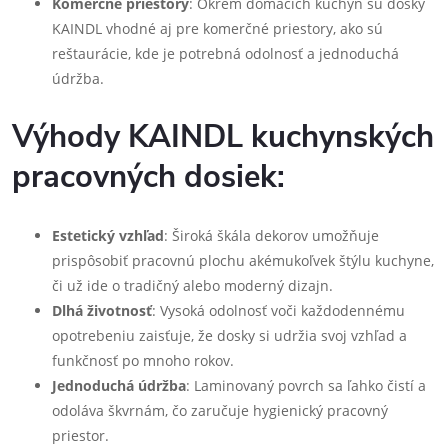
Komerčné priestory
: Okrem domácich kuchýň sú dosky
KAINDL vhodné aj pre komerčné priestory, ako sú
reštaurácie, kde je potrebná odolnosť a jednoduchá
údržba.
Výhody KAINDL kuchynských
pracovných dosiek:
Estetický vzhľad
: Široká škála dekorov umožňuje
prispôsobiť pracovnú plochu akémukoľvek štýlu kuchyne,
či už ide o tradičný alebo moderný dizajn.
Dlhá životnosť
: Vysoká odolnosť voči každodennému
opotrebeniu zaisťuje, že dosky si udržia svoj vzhľad a
funkčnosť po mnoho rokov.
Jednoduchá údržba
: Laminovaný povrch sa ľahko čistí a
odoláva škvrnám, čo zaručuje hygienický pracovný
priestor.