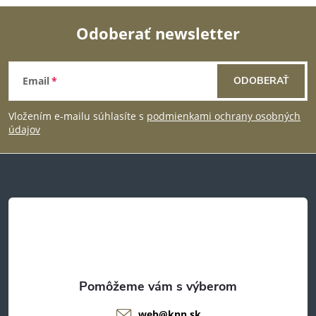
Odoberať newsletter
Z
Email
ODOBERAŤ
á
Vložením e-mailu súhlasíte s
podmienkami ochrany osobných
p
údajov
ä
t
i
e
web
@
knn.sk