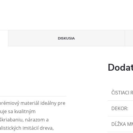
DISKUSIA
Dodat
ČISTIACI 
prémiový materiál ideálny pre
DEKOR
:
čuje sa kvalitným
škriabaniu, nárazom a
DĹŽKA M
listických imitácií dreva,