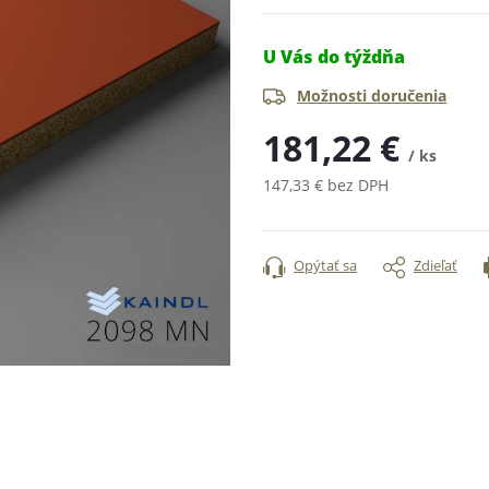
U Vás do týždňa
Možnosti doručenia
181,22 €
/ ks
147,33 € bez DPH
Jednotková
cena:
Opýtať sa
Zdieľať