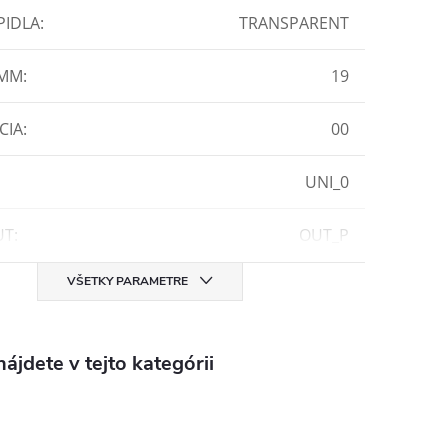
PIDLA
:
TRANSPARENT
 MM
:
19
CIA
:
00
UNI_0
UT
:
OUT_P
VŠETKY PARAMETRE
ájdete v tejto kategórii