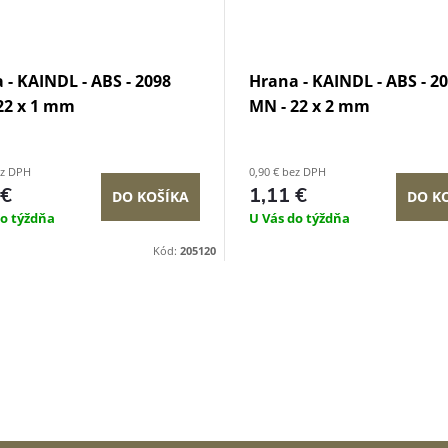
 - KAINDL - ABS - 2098
Hrana - KAINDL - ABS - 2
22 x 1 mm
MN - 22 x 2 mm
ez DPH
0,90 € bez DPH
 €
1,11 €
DO KOŠÍKA
DO K
do týždňa
U Vás do týždňa
Kód:
205120