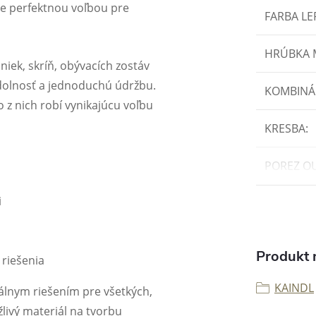
e perfektnou voľbou pre
FARBA LE
HRÚBKA
niek, skríň, obývacích zostáv
dolnosť a jednoduchú údržbu.
KOMBINÁ
 z nich robí vynikajúcu voľbu
KRESBA
:
POREZ O
i
Produkt n
riešenia
KAINDL
álnym riešením pre všetkých,
ažlivý materiál na tvorbu