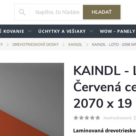
HĽADAŤ
É KOVANIE
ÚCHYTKY A VEŠIAKY
WOW - PANELY
KY
DREVOTRIESKOVÉ DOSKY
KAINDL
KAINDL - LDTD - 2098 MN
KAINDL - 
Červená ce
2070 x 1
P
Neohodnotené
Laminovaná drevotriesko