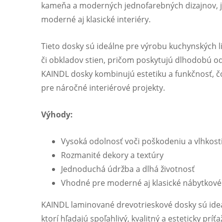
kameňa a moderných jednofarebných dizajnov, j
moderné aj klasické interiéry.
Tieto dosky sú ideálne pre výrobu kuchynských li
či obkladov stien, pričom poskytujú dlhodobú o
KAINDL dosky kombinujú estetiku a funkčnosť, čo
pre náročné interiérové projekty.
Výhody:
Vysoká odolnosť voči poškodeniu a vlhkost
Rozmanité dekory a textúry
Jednoduchá údržba a dlhá životnosť
Vhodné pre moderné aj klasické nábytkové 
KAINDL laminované drevotrieskové dosky sú ide
ktorí hľadajú spoľahlivý, kvalitný a esteticky príť