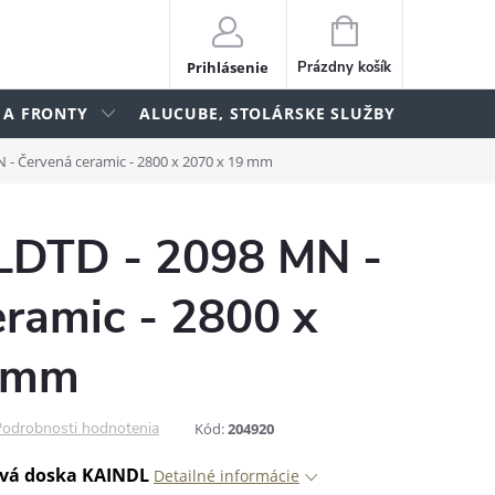
NÁKUPNÝ
KOŠÍK
Prihlásenie
Prázdny košík
 A FRONTY
ALUCUBE, STOLÁRSKE SLUŽBY
lame
 - Červená ceramic - 2800 x 2070 x 19 mm
LDTD - 2098 MN -
ramic - 2800 x
9 mm
odrobnosti hodnotenia
Kód:
204920
vá doska KAINDL
Detailné informácie