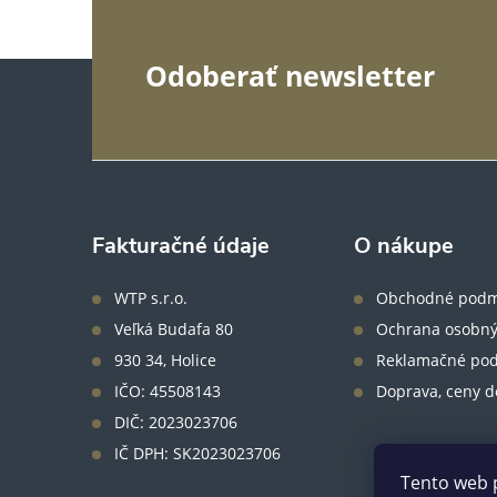
Z
Odoberať newsletter
á
p
ä
Fakturačné údaje
O nákupe
t
WTP s.r.o.
Obchodné podm
Veľká Budafa 80
Ochrana osobný
i
930 34, Holice
Reklamačné po
IČO: 45508143
Doprava, ceny d
e
DIČ: 2023023706
IČ DPH: SK2023023706
Tento web 