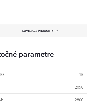
SÚVISIACE PRODUKTY
očné parametre
REZ
:
15
2098
M
:
2800