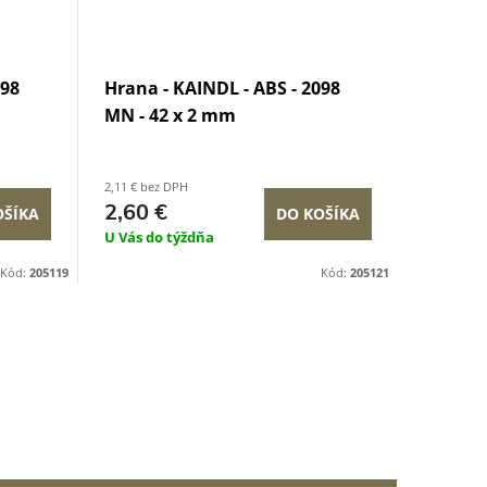
098
Hrana - KAINDL - ABS - 2098
MN - 42 x 2 mm
2,11 € bez DPH
2,60 €
OŠÍKA
DO KOŠÍKA
U Vás do týždňa
Kód:
205119
Kód:
205121