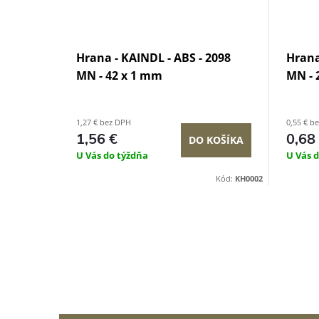
Hrana - KAINDL - ABS - 2098
Hrana
MN - 42 x 1 mm
MN - 
1,27 € bez DPH
0,55 € b
1,56 €
0,68
DO KOŠÍKA
U Vás do týždňa
U Vás 
Kód:
KH0002