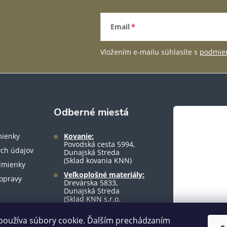
Email
Vložením e-mailu súhlasíte s
podmien
Odberné miestá
ienky
Kovanie:
Povodská cesta 5994,
ch údajov
Dunajská Streda
(Sklad kovania KNN)
dmienky
Veľkoplošné materiály:
opravy
Drevárska 5833,
Dunajská Streda
(Sklad KNN s.r.o.
warehouse)
používa súbory cookie. Ďalším prechádzaním