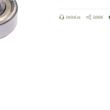
Jednotková
cena:
Opýtať sa
Zdieľať