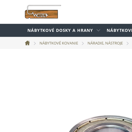
Prejsť
na
obsah
NÁBYTKOVÉ DOSKY A HRANY
NÁBYTKOV
NÁBYTKOVÉ KOVANIE
NÁRADIE, NÁSTROJE
Domov