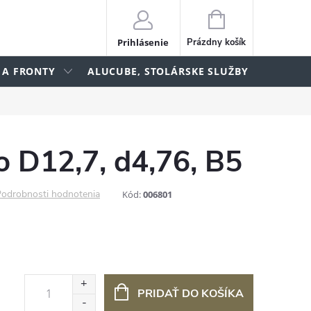
NÁKUPNÝ
KOŠÍK
Prihlásenie
Prázdny košík
 A FRONTY
ALUCUBE, STOLÁRSKE SLUŽBY
lame
o D12,7, d4,76, B5
odrobnosti hodnotenia
Kód:
006801
PRIDAŤ DO KOŠÍKA