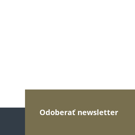
Z
Odoberať newsletter
á