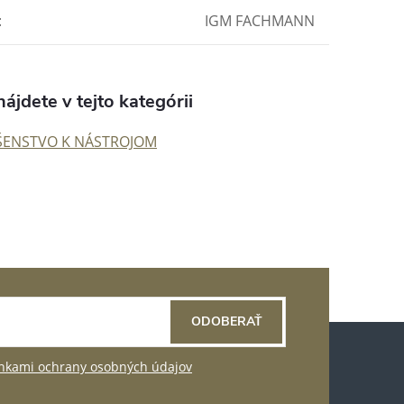
:
IGM FACHMANN
ájdete v tejto kategórii
ŠENSTVO K NÁSTROJOM
ODOBERAŤ
kami ochrany osobných údajov