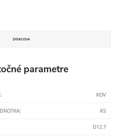
DISKUSIA
očné parametre
L
:
KOV
EDNOTKA
:
KS
D12.7