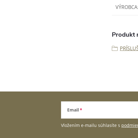
VÝROBCA
Produkt n
PRÍSLU
Email
Vložením e-mailu súhlasíte s
podmien