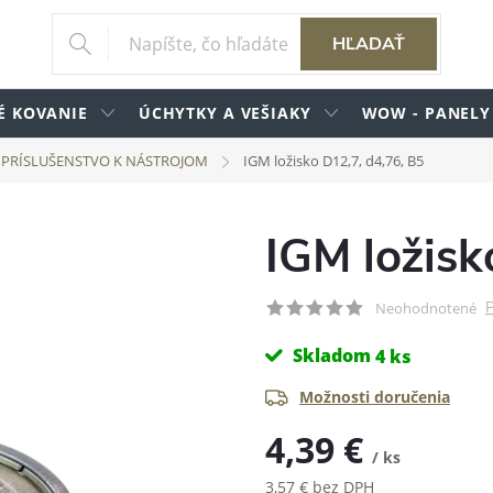
HĽADAŤ
É KOVANIE
ÚCHYTKY A VEŠIAKY
WOW - PANELY
PRÍSLUŠENSTVO K NÁSTROJOM
IGM ložisko D12,7, d4,76, B5
IGM ložisk
P
Neohodnotené
Skladom
4 ks
Možnosti doručenia
4,39 €
/ ks
3,57 € bez DPH