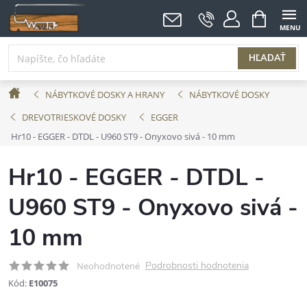
Prejsť
NÁKUPNÝ
KOŠÍK
na
obsah
HĽADAŤ
Domov
NÁBYTKOVÉ DOSKY A HRANY
NÁBYTKOVÉ DOSKY
DREVOTRIESKOVÉ DOSKY
EGGER
Hr10 - EGGER - DTDL - U960 ST9 - Onyxovo sivá - 10 mm
Hr10 - EGGER - DTDL -
U960 ST9 - Onyxovo sivá -
10 mm
Podrobnosti hodnotenia
Neohodnotené
Kód:
E10075