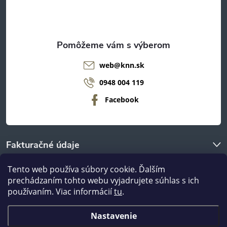
i
e
web
@
knn.sk
0948 004 119
Facebook
Fakturačné údaje
Tento web používa súbory cookie. Ďalším
O nákupe
prechádzaním tohto webu vyjadrujete súhlas s ich
používaním. Viac informácií
tu
.
Odberné miestá
Nastavenie