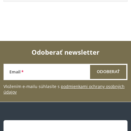
Odoberať newsletter
Z
Email
ODOBERAŤ
á
Vložením e-mailu súhlasíte s
podmienkami ochrany osobných
p
údajov
ä
t