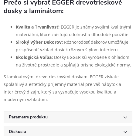
Prečo si vybrať EGGER drevotrieskové
dosky s laminátom:
Kvalita a Trvanlivosť:
EGGER je známy svojimi kvalitnými
materiálmi, ktoré zaisťujú odolnosť a dlhodobé použitie.
Široký Výber Dekorov:
Rôznorodosť dekorov umožňuje
prispôsobiť vzhľad dosiek rôznym štýlom interiéru.
Ekologická Voľba:
Dosky EGGER sú vyrobené s ohľadom
na životné prostredie a spĺňajú prísne ekologické normy.
S laminátovými drevotrieskovými doskami EGGER získate
spoľahlivý a esteticky príjemný materiál pre váš nábytok a
interiérový dizajn, ktorý sa vyznačuje vysokou kvalitou a
moderným vzhľadom.
Parametre produktu
Diskusia