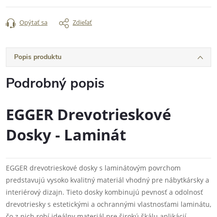
Opýtať sa
Zdieľať
Popis produktu
Podrobný popis
EGGER Drevotrieskové
Dosky - Laminát
EGGER drevotrieskové dosky s laminátovým povrchom
predstavujú vysoko kvalitný materiál vhodný pre nábytkársky a
interiérový dizajn. Tieto dosky kombinujú pevnosť a odolnosť
drevotriesky s estetickými a ochrannými vlastnosťami laminátu,
čo z nich robí ideálny materiál pre širokú škálu aplikácií.