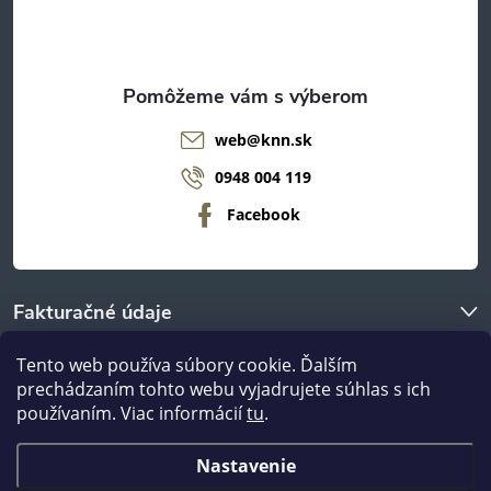
i
e
web
@
knn.sk
0948 004 119
Facebook
Fakturačné údaje
Tento web používa súbory cookie. Ďalším
O nákupe
prechádzaním tohto webu vyjadrujete súhlas s ich
používaním. Viac informácií
tu
.
Odberné miestá
Nastavenie