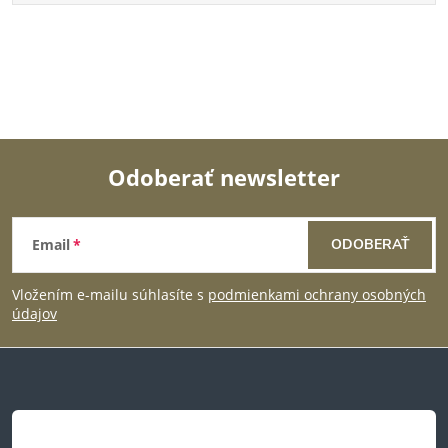
Odoberať newsletter
Z
Email
ODOBERAŤ
á
Vložením e-mailu súhlasíte s
podmienkami ochrany osobných
p
údajov
ä
t