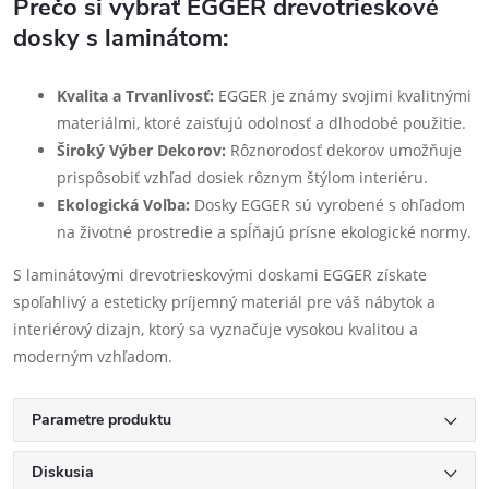
Prečo si vybrať EGGER drevotrieskové
dosky s laminátom:
Kvalita a Trvanlivosť:
EGGER je známy svojimi kvalitnými
materiálmi, ktoré zaisťujú odolnosť a dlhodobé použitie.
Široký Výber Dekorov:
Rôznorodosť dekorov umožňuje
prispôsobiť vzhľad dosiek rôznym štýlom interiéru.
Ekologická Voľba:
Dosky EGGER sú vyrobené s ohľadom
na životné prostredie a spĺňajú prísne ekologické normy.
S laminátovými drevotrieskovými doskami EGGER získate
spoľahlivý a esteticky príjemný materiál pre váš nábytok a
interiérový dizajn, ktorý sa vyznačuje vysokou kvalitou a
moderným vzhľadom.
Parametre produktu
Diskusia