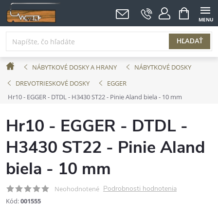
Prejsť
NÁKUPNÝ
KOŠÍK
na
obsah
HĽADAŤ
Domov
NÁBYTKOVÉ DOSKY A HRANY
NÁBYTKOVÉ DOSKY
DREVOTRIESKOVÉ DOSKY
EGGER
Hr10 - EGGER - DTDL - H3430 ST22 - Pinie Aland biela - 10 mm
Hr10 - EGGER - DTDL -
H3430 ST22 - Pinie Aland
biela - 10 mm
Podrobnosti hodnotenia
Neohodnotené
Kód:
001555