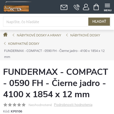
Prejsť
NÁKUPNÝ
KOŠÍK
na
obsah
HĽADAŤ
Domov
NÁBYTKOVÉ DOSKY A HRANY
NÁBYTKOVÉ DOSKY
KOMPAKTNÉ DOSKY
FUNDERMAX - COMPACT - 0590 FH - Čierne jadro - 4100 x 1854 x 12
mm
FUNDERMAX - COMPACT
- 0590 FH - Čierne jadro -
4100 x 1854 x 12 mm
Podrobnosti hodnotenia
Neohodnotené
Kód:
KP0106