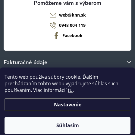
web
@
knn.sk
0948 004 119
Facebook
Fakturačné údaje
Tento web používa súbory cookie. Ďalším
O nákupe
prechádzaním tohto webu vyjadrujete súhlas s ich
používaním. Viac informácií
tu
.
Odberné miestá
Nastavenie
Copyright 2026
nanábytok.sk
. Všetky práva vyhradené.
Súhlasím
Vytvoril Shoptet