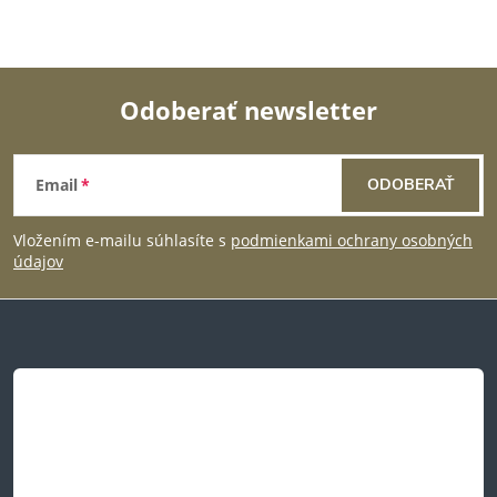
Odoberať newsletter
Z
Email
ODOBERAŤ
á
Vložením e-mailu súhlasíte s
podmienkami ochrany osobných
p
údajov
ä
t
i
e