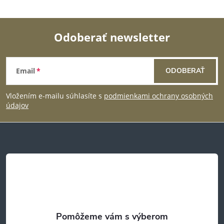
Odoberať newsletter
Z
Email
ODOBERAŤ
á
Vložením e-mailu súhlasíte s
podmienkami ochrany osobných
p
údajov
ä
t
i
e