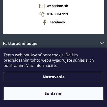
web
@
knn.sk
0948 004 119
Facebook
Fakturačné údaje
Tento web používa súbory cookie. Ďalším
O nákupe
prechádzaním tohto webu vyjadrujete súhlas s ich
používaním. Viac informácií
tu
.
Odberné miestá
Nastavenie
Copyright 2026
nanábytok.sk
. Všetky práva vyhradené.
Súhlasím
Vytvoril Shoptet