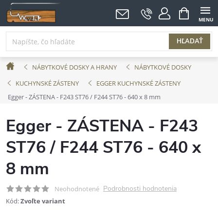
Prejsť
NÁKUPNÝ
KOŠÍK
na
obsah
HĽADAŤ
Domov
NÁBYTKOVÉ DOSKY A HRANY
NÁBYTKOVÉ DOSKY
KUCHYNSKÉ ZÁSTENY
EGGER KUCHYNSKÉ ZÁSTENY
Egger - ZÁSTENA - F243 ST76 / F244 ST76 - 640 x 8 mm
Egger - ZÁSTENA - F243
ST76 / F244 ST76 - 640 x
8 mm
Podrobnosti hodnotenia
Neohodnotené
Kód:
Zvoľte variant