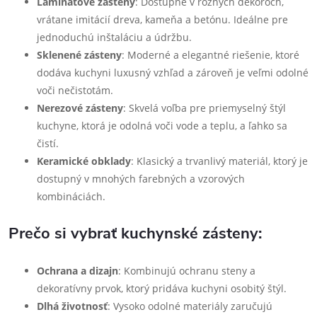
Laminátové zásteny
: Dostupné v rôznych dekoroch,
vrátane imitácií dreva, kameňa a betónu. Ideálne pre
jednoduchú inštaláciu a údržbu.
Sklenené zásteny
: Moderné a elegantné riešenie, ktoré
dodáva kuchyni luxusný vzhľad a zároveň je veľmi odolné
voči nečistotám.
Nerezové zásteny
: Skvelá voľba pre priemyselný štýl
kuchyne, ktorá je odolná voči vode a teplu, a ľahko sa
čistí.
Keramické obklady
: Klasický a trvanlivý materiál, ktorý je
dostupný v mnohých farebných a vzorových
kombináciách.
Prečo si vybrať kuchynské zásteny:
Ochrana a dizajn
: Kombinujú ochranu steny a
dekoratívny prvok, ktorý pridáva kuchyni osobitý štýl.
Dlhá životnosť
: Vysoko odolné materiály zaručujú