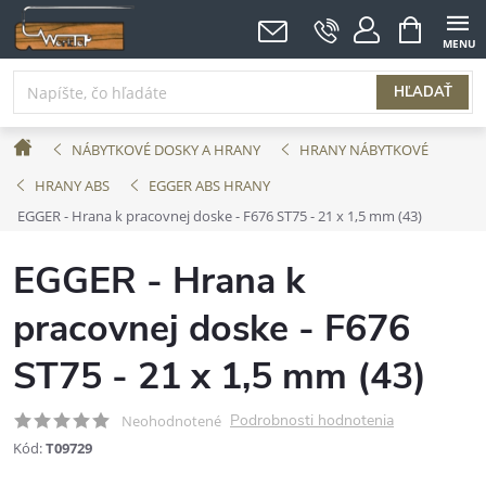
Prejsť
NÁKUPNÝ
KOŠÍK
na
obsah
HĽADAŤ
Domov
NÁBYTKOVÉ DOSKY A HRANY
HRANY NÁBYTKOVÉ
HRANY ABS
EGGER ABS HRANY
EGGER - Hrana k pracovnej doske - F676 ST75 - 21 x 1,5 mm (43)
EGGER - Hrana k
pracovnej doske - F676
ST75 - 21 x 1,5 mm (43)
Podrobnosti hodnotenia
Neohodnotené
Kód:
T09729