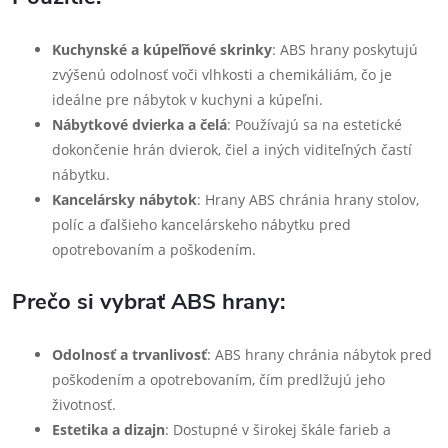
Kuchynské a kúpeľňové skrinky
: ABS hrany poskytujú
zvýšenú odolnosť voči vlhkosti a chemikáliám, čo je
ideálne pre nábytok v kuchyni a kúpeľni.
Nábytkové dvierka a čelá
: Používajú sa na estetické
dokončenie hrán dvierok, čiel a iných viditeľných častí
nábytku.
Kancelársky nábytok
: Hrany ABS chránia hrany stolov,
políc a ďalšieho kancelárskeho nábytku pred
opotrebovaním a poškodením.
Prečo si vybrať ABS hrany:
Odolnosť a trvanlivosť
: ABS hrany chránia nábytok pred
poškodením a opotrebovaním, čím predlžujú jeho
životnosť.
Estetika a dizajn
: Dostupné v širokej škále farieb a