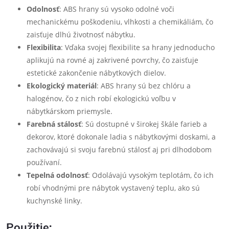
Odolnosť
: ABS hrany sú vysoko odolné voči
mechanickému poškodeniu, vlhkosti a chemikáliám, čo
zaisťuje dlhú životnosť nábytku.
Flexibilita
: Vďaka svojej flexibilite sa hrany jednoducho
aplikujú na rovné aj zakrivené povrchy, čo zaisťuje
estetické zakončenie nábytkových dielov.
Ekologický materiál
: ABS hrany sú bez chlóru a
halogénov, čo z nich robí ekologickú voľbu v
nábytkárskom priemysle.
Farebná stálosť
: Sú dostupné v širokej škále farieb a
dekorov, ktoré dokonale ladia s nábytkovými doskami, a
zachovávajú si svoju farebnú stálosť aj pri dlhodobom
používaní.
Tepelná odolnosť
: Odolávajú vysokým teplotám, čo ich
robí vhodnými pre nábytok vystavený teplu, ako sú
kuchynské linky.
Použitie: