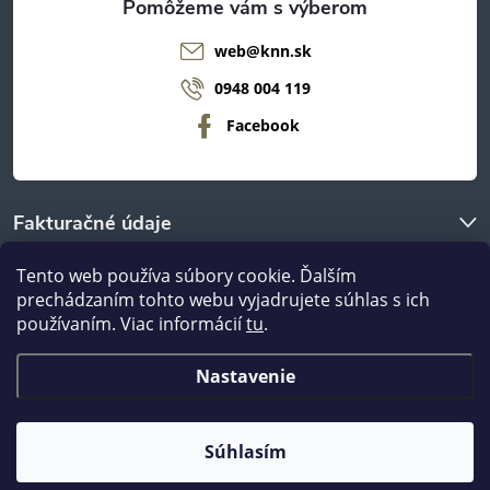
web
@
knn.sk
0948 004 119
Facebook
Fakturačné údaje
Tento web používa súbory cookie. Ďalším
O nákupe
prechádzaním tohto webu vyjadrujete súhlas s ich
používaním. Viac informácií
tu
.
Odberné miestá
Nastavenie
Copyright 2026
nanábytok.sk
. Všetky práva vyhradené.
Súhlasím
Vytvoril Shoptet