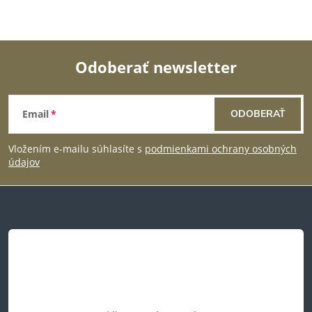
Odoberať newsletter
Z
Email
ODOBERAŤ
á
Vložením e-mailu súhlasíte s
podmienkami ochrany osobných
p
údajov
ä
t
i
e