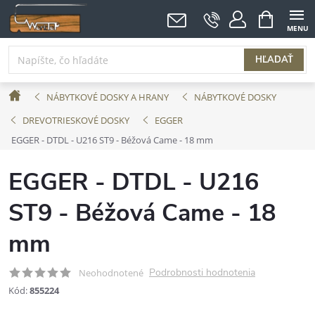
Prejsť
NÁKUPNÝ
KOŠÍK
na
obsah
HĽADAŤ
Domov
NÁBYTKOVÉ DOSKY A HRANY
NÁBYTKOVÉ DOSKY
DREVOTRIESKOVÉ DOSKY
EGGER
EGGER - DTDL - U216 ST9 - Béžová Came - 18 mm
EGGER - DTDL - U216
ST9 - Béžová Came - 18
mm
Podrobnosti hodnotenia
Neohodnotené
Kód:
855224