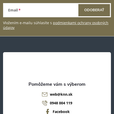
Z
Email
ODOBERAŤ
á
Vložením e-mailu súhlasíte s
podmienkami ochrany osobných
p
údajov
ä
t
i
e
web
@
knn.sk
0948 004 119
Facebook