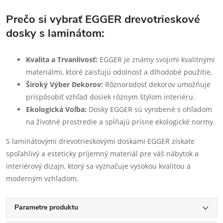
Prečo si vybrať EGGER drevotrieskové
dosky s laminátom:
Kvalita a Trvanlivosť:
EGGER je známy svojimi kvalitnými
materiálmi, ktoré zaisťujú odolnosť a dlhodobé použitie.
Široký Výber Dekorov:
Rôznorodosť dekorov umožňuje
prispôsobiť vzhľad dosiek rôznym štýlom interiéru.
Ekologická Voľba:
Dosky EGGER sú vyrobené s ohľadom
na životné prostredie a spĺňajú prísne ekologické normy.
S laminátovými drevotrieskovými doskami EGGER získate
spoľahlivý a esteticky príjemný materiál pre váš nábytok a
interiérový dizajn, ktorý sa vyznačuje vysokou kvalitou a
moderným vzhľadom.
Parametre produktu