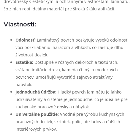
drevotriesky s estetickými a ochrannými vlastnosťami laminátu,
čo z nich robí ideálny materiál pre širokú škálu aplikácií.
Vlastnosti:
Odolnosť:
Laminátový povrch poskytuje vysokú odolnosť
voči poškriabaniu, nárazom a vlhkosti, čo zaisťuje dlhú
životnosť dosiek.
Estetika:
Dostupné v rôznych dekoroch a textúrach,
vrátane imitácie dreva, kameňa či iných moderných
povrchov, umožňujú vytvoriť dizajnovo atraktívny
nábytok.
Jednoduchá údržba:
Hladký povrch laminátu je ľahko
udržiavateľný a čistenie je jednoduché, čo je ideálne pre
kuchynské pracovné dosky a nábytok.
Univerzálne použitie:
Vhodné pre výrobu kuchynských
pracovných dosiek, skriniek, políc, obkladov a ďalších
interiérových prvkov.