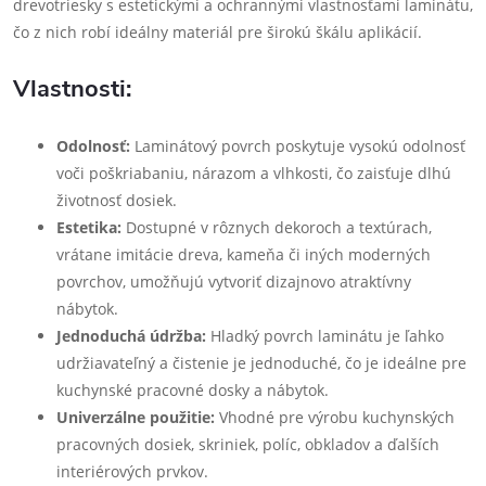
drevotriesky s estetickými a ochrannými vlastnosťami laminátu,
čo z nich robí ideálny materiál pre širokú škálu aplikácií.
Vlastnosti:
Odolnosť:
Laminátový povrch poskytuje vysokú odolnosť
voči poškriabaniu, nárazom a vlhkosti, čo zaisťuje dlhú
životnosť dosiek.
Estetika:
Dostupné v rôznych dekoroch a textúrach,
vrátane imitácie dreva, kameňa či iných moderných
povrchov, umožňujú vytvoriť dizajnovo atraktívny
nábytok.
Jednoduchá údržba:
Hladký povrch laminátu je ľahko
udržiavateľný a čistenie je jednoduché, čo je ideálne pre
kuchynské pracovné dosky a nábytok.
Univerzálne použitie:
Vhodné pre výrobu kuchynských
pracovných dosiek, skriniek, políc, obkladov a ďalších
interiérových prvkov.