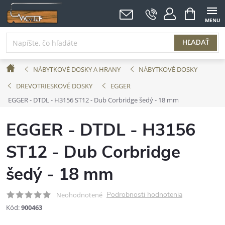
Prejsť
NÁKUPNÝ
KOŠÍK
na
obsah
HĽADAŤ
Domov
NÁBYTKOVÉ DOSKY A HRANY
NÁBYTKOVÉ DOSKY
DREVOTRIESKOVÉ DOSKY
EGGER
EGGER - DTDL - H3156 ST12 - Dub Corbridge šedý - 18 mm
EGGER - DTDL - H3156
ST12 - Dub Corbridge
šedý - 18 mm
Podrobnosti hodnotenia
Neohodnotené
Kód:
900463