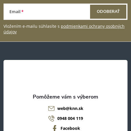
Z
Email
ODOBERAŤ
á
Vložením e-mailu súhlasíte s
podmienkami ochrany osobných
p
údajov
ä
t
i
e
web
@
knn.sk
0948 004 119
Facebook