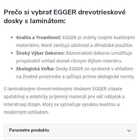
Prečo si vybrať EGGER drevotrieskové
dosky s laminátom:
Kvalita a Trvanlivosť:
EGGER je známy svojimi kvalitnými
materiálmi, ktoré zaisťujú odolnosť a dlhodobé použitie.
Široký Výber Dekorov:
Rôznorodosť dekorov umožňuje
prispôsobiť vzhľad dosiek rôznym štýlom interiéru.
Ekologická Voľba:
Dosky EGGER sú vyrobené s ohľadom
na životné prostredie a spĺňajú prísne ekologické normy.
S laminátovými drevotrieskovými doskami EGGER získate
spoľahlivý a esteticky príjemný materiál pre váš nábytok a
interiérový dizajn, ktorý sa vyznačuje vysokou kvalitou a
moderným vzhľadom.
Parametre produktu