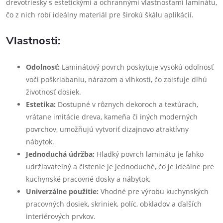
drevotriesky s estetickými a ochrannými vlastnosťami laminátu,
čo z nich robí ideálny materiál pre širokú škálu aplikácií.
Vlastnosti:
Odolnosť:
Laminátový povrch poskytuje vysokú odolnosť
voči poškriabaniu, nárazom a vlhkosti, čo zaisťuje dlhú
životnosť dosiek.
Estetika:
Dostupné v rôznych dekoroch a textúrach,
vrátane imitácie dreva, kameňa či iných moderných
povrchov, umožňujú vytvoriť dizajnovo atraktívny
nábytok.
Jednoduchá údržba:
Hladký povrch laminátu je ľahko
udržiavateľný a čistenie je jednoduché, čo je ideálne pre
kuchynské pracovné dosky a nábytok.
Univerzálne použitie:
Vhodné pre výrobu kuchynských
pracovných dosiek, skriniek, políc, obkladov a ďalších
interiérových prvkov.