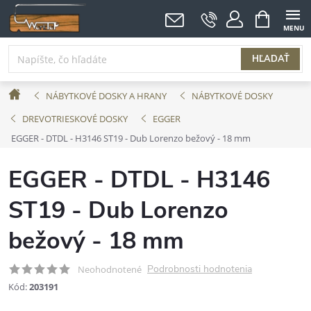
Prejsť
NÁKUPNÝ
KOŠÍK
na
obsah
HĽADAŤ
Domov
NÁBYTKOVÉ DOSKY A HRANY
NÁBYTKOVÉ DOSKY
DREVOTRIESKOVÉ DOSKY
EGGER
EGGER - DTDL - H3146 ST19 - Dub Lorenzo bežový - 18 mm
EGGER - DTDL - H3146
ST19 - Dub Lorenzo
bežový - 18 mm
Podrobnosti hodnotenia
Neohodnotené
Kód:
203191