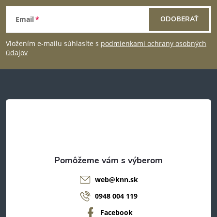
Z
Email
ODOBERAŤ
á
Vložením e-mailu súhlasíte s
podmienkami ochrany osobných
p
údajov
ä
t
i
e
web
@
knn.sk
0948 004 119
Facebook