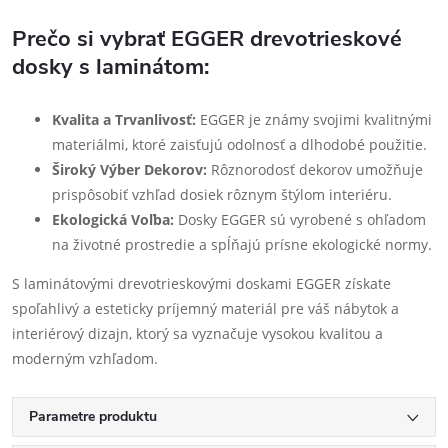
Prečo si vybrať EGGER drevotrieskové
dosky s laminátom:
Kvalita a Trvanlivosť:
EGGER je známy svojimi kvalitnými
materiálmi, ktoré zaisťujú odolnosť a dlhodobé použitie.
Široký Výber Dekorov:
Rôznorodosť dekorov umožňuje
prispôsobiť vzhľad dosiek rôznym štýlom interiéru.
Ekologická Voľba:
Dosky EGGER sú vyrobené s ohľadom
na životné prostredie a spĺňajú prísne ekologické normy.
S laminátovými drevotrieskovými doskami EGGER získate
spoľahlivý a esteticky príjemný materiál pre váš nábytok a
interiérový dizajn, ktorý sa vyznačuje vysokou kvalitou a
moderným vzhľadom.
Parametre produktu