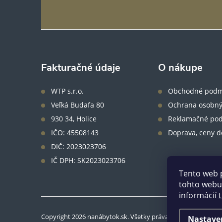
á
p
ä
Fakturačné údaje
O nákupe
t
WTP s.r.o.
Obchodné podm
Veľká Budafa 80
Ochrana osobný
i
930 34, Holice
Reklamačné po
IČO: 45508143
Doprava, ceny d
e
DIČ: 2023023706
IČ DPH: SK2023023706
Tento web 
tohto webu 
informácií
Copyright 2026
nanábytok.sk
. Všetky práva vyhradené.
Nastave