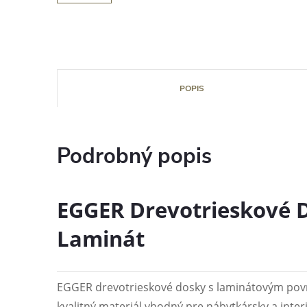
POPIS
Podrobný popis
EGGER Drevotrieskové D
Laminát
EGGER drevotrieskové dosky s laminátovým pov
kvalitný materiál vhodný pre nábytkársky a interi