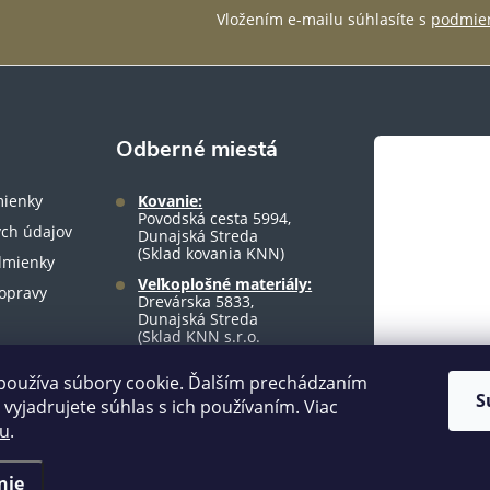
Vložením e-mailu súhlasíte s
podmien
Odberné miestá
ienky
Kovanie:
Povodská cesta 5994,
ch údajov
Dunajská Streda
(Sklad kovania KNN)
dmienky
Veľkoplošné materiály:
opravy
Drevárska 5833,
Dunajská Streda
(Sklad KNN s.r.o.
warehouse)
používa súbory cookie. Ďalším prechádzaním
S
vyjadrujete súhlas s ich používaním. Viac
tu
.
nie