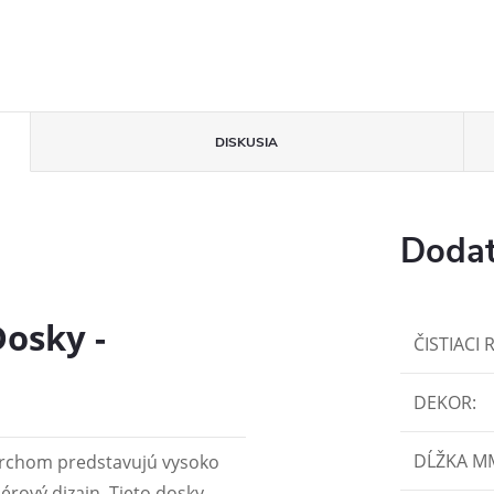
DISKUSIA
Dodat
osky -
ČISTIACI 
DEKOR
:
DĹŽKA M
rchom predstavujú vysoko
érový dizajn. Tieto dosky