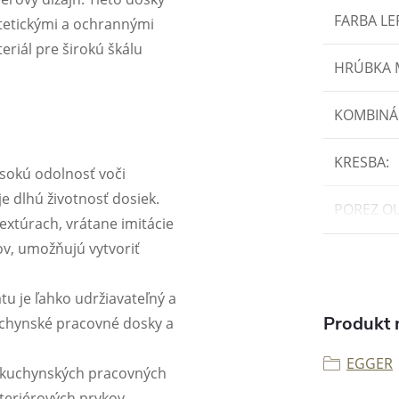
FARBA LE
tetickými a ochrannými
eriál pre širokú škálu
HRÚBKA
KOMBINÁ
KRESBA
:
sokú odolnosť voči
je dlhú životnosť dosiek.
POREZ O
xtúrach, vrátane imitácie
v, umožňujú vytvoriť
u je ľahko udržiavateľný a
Produkt n
kuchynské pracovné dosky a
EGGER
kuchynských pracovných
nteriérových prvkov.