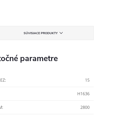
SÚVISIACE PRODUKTY
očné parametre
REZ
:
15
H1636
M
:
2800