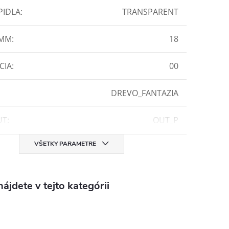
PIDLA
:
TRANSPARENT
 MM
:
18
CIA
:
00
DREVO_FANTAZIA
UT
:
OUT_P
VŠETKY PARAMETRE
ájdete v tejto kategórii