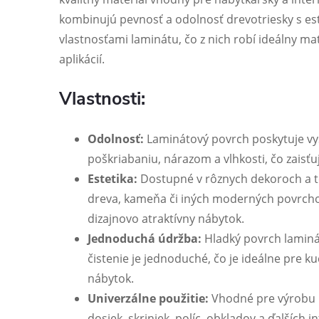
kombinujú pevnosť a odolnosť drevotriesky s es
vlastnosťami laminátu, čo z nich robí ideálny mat
aplikácií.
Vlastnosti:
Odolnosť:
Laminátový povrch poskytuje vy
poškriabaniu, nárazom a vlhkosti, čo zaisťu
Estetika:
Dostupné v rôznych dekoroch a te
dreva, kameňa či iných moderných povrcho
dizajnovo atraktívny nábytok.
Jednoduchá údržba:
Hladký povrch laminát
čistenie je jednoduché, čo je ideálne pre 
nábytok.
Univerzálne použitie:
Vhodné pre výrobu 
dosiek, skriniek, políc, obkladov a ďalších i