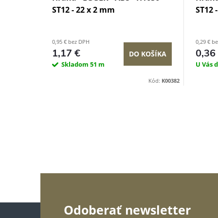
ST12 - 22 x 2 mm
ST12 
0,95 € bez DPH
0,29 € b
1,17 €
0,36
DO KOŠÍKA
Skladom
51 m
U Vás 
Kód:
K00382
Z
Odoberať newsletter