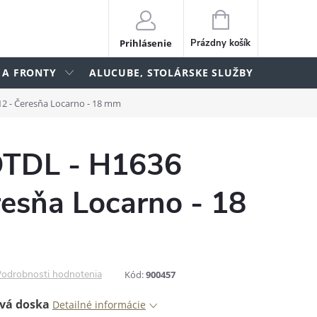
NÁKUPNÝ
KOŠÍK
Prihlásenie
Prázdny košík
 A FRONTY
ALUCUBE, STOLÁRSKE SLUŽBY
lame
12 - Čeresňa Locarno - 18 mm
DTDL - H1636
esňa Locarno - 18
odrobnosti hodnotenia
Kód:
900457
vá doska
Detailné informácie