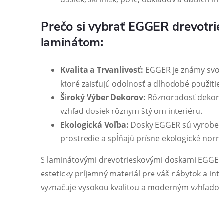
Prečo si vybrať EGGER drevotri
laminátom:
Kvalita a Trvanlivosť:
EGGER je známy svoj
ktoré zaisťujú odolnosť a dlhodobé použitie
Široký Výber Dekorov:
Rôznorodosť dekor
vzhľad dosiek rôznym štýlom interiéru.
Ekologická Voľba:
Dosky EGGER sú vyroben
prostredie a spĺňajú prísne ekologické nor
S laminátovými drevotrieskovými doskami EGGER 
esteticky príjemný materiál pre váš nábytok a int
vyznačuje vysokou kvalitou a moderným vzhľad