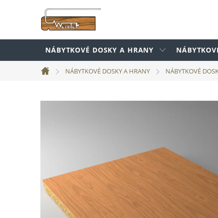
Prejsť
na
obsah
NÁBYTKOVÉ DOSKY A HRANY
NÁBYTKOV
NÁBYTKOVÉ DOSKY A HRANY
NÁBYTKOVÉ DOS
Domov