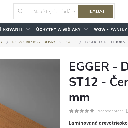
HĽADAŤ
É KOVANIE
ÚCHYTKY A VEŠIAKY
WOW - PANELY
KY
DREVOTRIESKOVÉ DOSKY
EGGER
EGGER - DTDL - H1636 ST
EGGER - 
ST12 - Čer
mm
P
Neohodnotené
Laminovaná drevotriesko