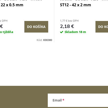
- 22 x 0.5 mm
ST12 - 42 x 2 mm
ez DPH
1,77 € bez DPH
 €
2,18 €
DO KOŠÍKA
DO K
do týždňa
Skladom
18 m
Kód:
K00380
Email