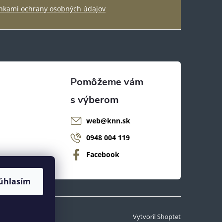
kami ochrany osobných údajov
web
@
knn.sk
0948 004 119
Facebook
úhlasím
Vytvoril Shoptet