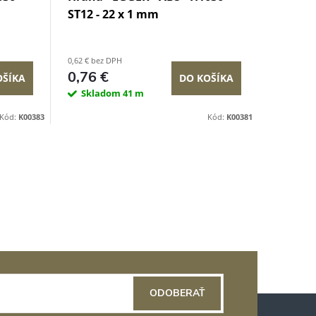
ST12 - 22 x 1 mm
0,62 € bez DPH
0,76 €
OŠÍKA
DO KOŠÍKA
Skladom
41 m
Kód:
K00383
Kód:
K00381
ODOBERAŤ