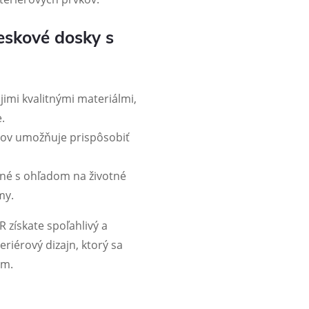
eskové dosky s
imi kvalitnými materiálmi,
.
ov umožňuje prispôsobiť
é s ohľadom na životné
my.
získate spoľahlivý a
eriérový dizajn, ktorý sa
om.