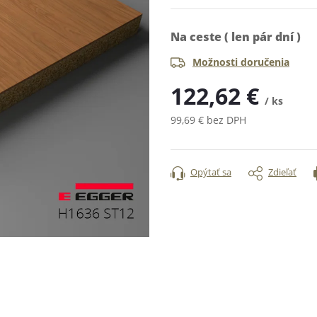
Na ceste ( len pár dní )
Možnosti doručenia
122,62 €
/ ks
99,69 € bez DPH
Jednotková
cena:
Opýtať sa
Zdieľať