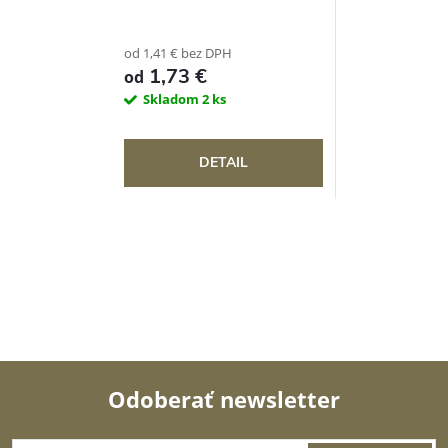
od 1,41 € bez DPH
1,73 €
od
Skladom
2 ks
DETAIL
Odoberať newsletter
Z