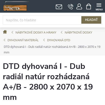
Prejsť
NÁKUPNÝ
KOŠÍK
na
obsah
HĽADAŤ
Domov
NÁBYTKOVÉ DOSKY A HRANY
NÁBYTKOVÉ DOSKY
DYHOVANÝ MATERIÁL
DYHOVANÁ DTD
DTD dyhovaná I - Dub radiál natúr rozhádzaná A+/B - 2800 x 2070 x 19
mm
DTD dyhovaná I - Dub
radiál natúr rozhádzaná
A+/B - 2800 x 2070 x 19
mm