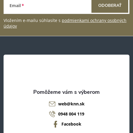
Email
ODOBERAŤ
á
Vložením e-mailu súhlasíte s
podmienkami ochrany osobných
p
údajov
ä
t
i
e
web
@
knn.sk
0948 004 119
Facebook