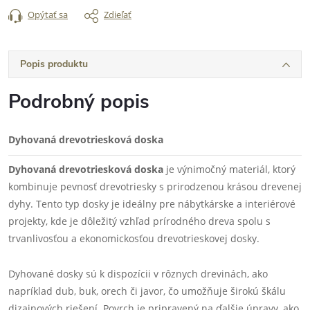
Opýtať sa
Zdieľať
Popis produktu
Podrobný popis
Dyhovaná drevotriesková doska
Dyhovaná drevotriesková doska
je výnimočný materiál, ktorý
kombinuje pevnosť drevotriesky s prirodzenou krásou drevenej
dyhy. Tento typ dosky je ideálny pre nábytkárske a interiérové
projekty, kde je dôležitý vzhľad prírodného dreva spolu s
trvanlivosťou a ekonomickosťou drevotrieskovej dosky.
Dyhované dosky sú k dispozícii v rôznych drevinách, ako
napríklad dub, buk, orech či javor, čo umožňuje širokú škálu
dizajnových riešení. Povrch je pripravený na ďalšie úpravy, ako