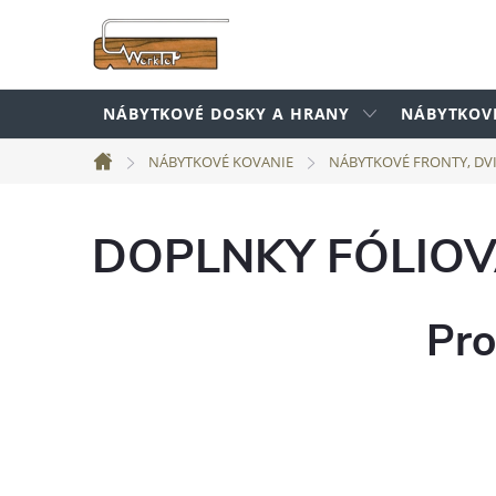
Prejsť
na
obsah
NÁBYTKOVÉ DOSKY A HRANY
NÁBYTKOV
NÁBYTKOVÉ KOVANIE
NÁBYTKOVÉ FRONTY, DV
Domov
DOPLNKY FÓLIO
Pro