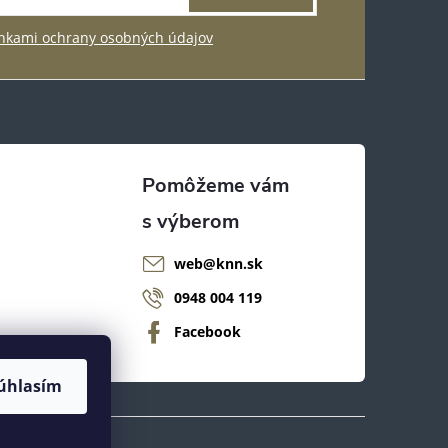
kami ochrany osobných údajov
web
@
knn.sk
0948 004 119
Facebook
úhlasím