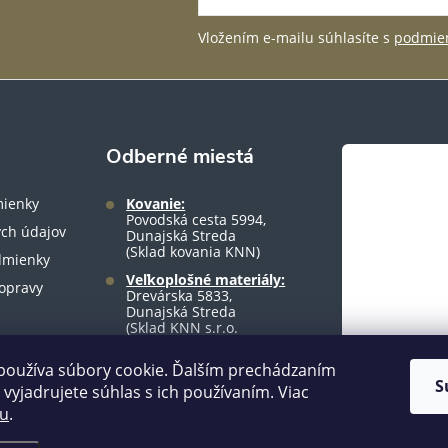
Vložením e-mailu súhlasíte s
podmien
Odberné miestá
ienky
Kovanie:
Povodská cesta 5994,
ch údajov
Dunajská Streda
(Sklad kovania KNN)
dmienky
Veľkoplošné materiály:
opravy
Drevárska 5833,
Dunajská Streda
(Sklad KNN s.r.o.
warehouse)
používa súbory cookie. Ďalším prechádzaním
S
vyjadrujete súhlas s ich používaním. Viac
tu
.