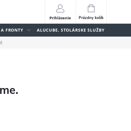
NÁKUPNÝ
KOŠÍK
Prihlásenie
Prázdny košík
 A FRONTY
ALUCUBE, STOLÁRSKE SLUŽBY
lame
NÉ
eme.