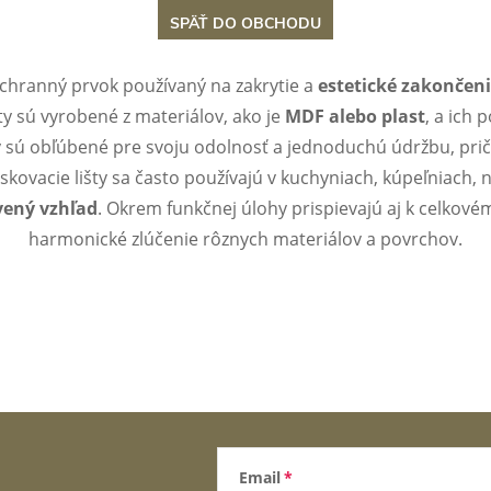
SPÄŤ DO OBCHODU
ochranný prvok používaný na zakrytie a
estetické zakončen
ty sú vyrobené z materiálov, ako je
MDF alebo plast
, a ich 
šty sú obľúbené pre svoju odolnosť a jednoduchú údržbu, pri
ovacie lišty sa často používajú v kuchyniach, kúpeľniach,
vený vzhľad
. Okrem funkčnej úlohy prispievajú aj k celkov
harmonické zlúčenie rôznych materiálov a povrchov.
Email