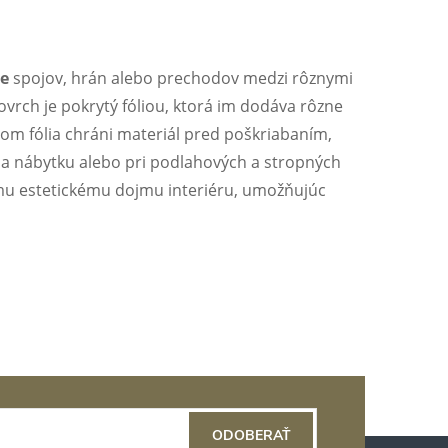
ie
spojov, hrán alebo prechodov medzi rôznymi
povrch je pokrytý fóliou, ktorá im dodáva rôzne
čom fólia chráni materiál pred poškriabaním,
 na nábytku alebo pri podlahových a stropných
ému estetickému dojmu interiéru, umožňujúc
ODOBERAŤ