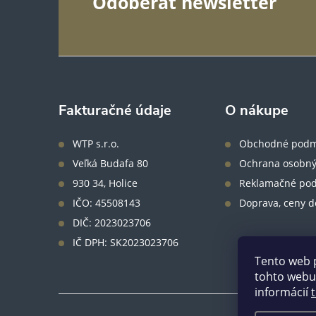
Z
Odoberať newsletter
á
p
ä
Fakturačné údaje
O nákupe
t
WTP s.r.o.
Obchodné podm
Veľká Budafa 80
Ochrana osobný
i
930 34, Holice
Reklamačné po
IČO: 45508143
Doprava, ceny d
e
DIČ: 2023023706
IČ DPH: SK2023023706
Tento web 
tohto webu 
informácií