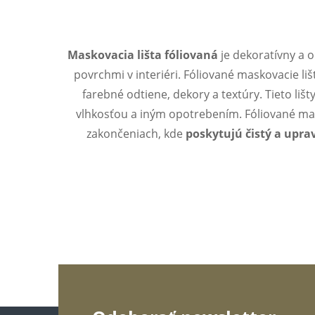
Maskovacia lišta fóliovaná
je dekoratívny a 
povrchmi v interiéri. Fóliované maskovacie liš
farebné odtiene, dekory a textúry. Tieto li
vlhkosťou a iným opotrebením. Fóliované mask
zakončeniach, kde
poskytujú čistý a upra