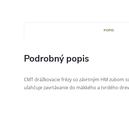
POPIS
Podrobný popis
CMT drážkovacie frézy so závrtným HM zubom sú 
uľahčuje zavrtávanie do mäkkého a tvrdého drev