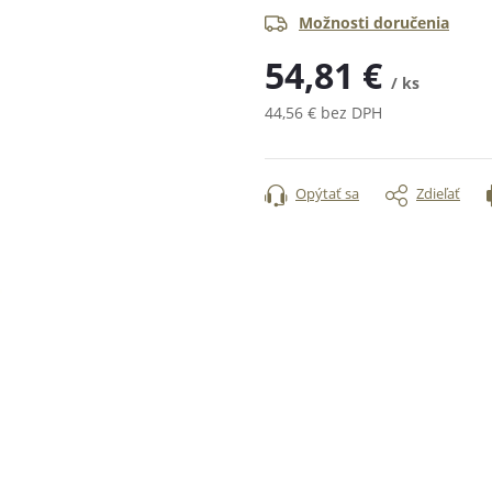
Možnosti doručenia
54,81 €
/ ks
44,56 € bez DPH
Jednotková
cena:
Opýtať sa
Zdieľať