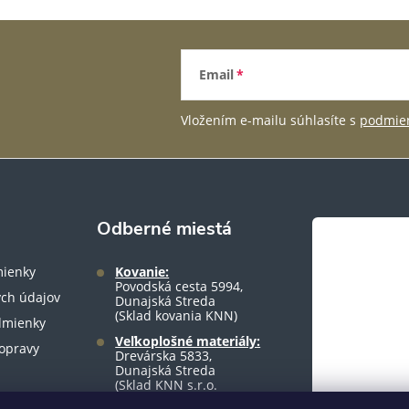
Email
Vložením e-mailu súhlasíte s
podmien
Odberné miestá
ienky
Kovanie:
Povodská cesta 5994,
ch údajov
Dunajská Streda
(Sklad kovania KNN)
dmienky
Veľkoplošné materiály:
opravy
Drevárska 5833,
Dunajská Streda
(Sklad KNN s.r.o.
warehouse)