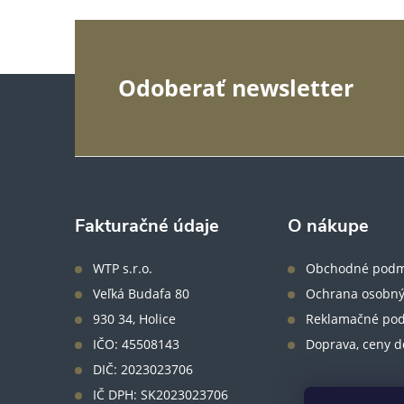
Z
Odoberať newsletter
á
p
ä
Fakturačné údaje
O nákupe
t
WTP s.r.o.
Obchodné podm
Veľká Budafa 80
Ochrana osobný
i
930 34, Holice
Reklamačné po
IČO: 45508143
Doprava, ceny d
e
DIČ: 2023023706
IČ DPH: SK2023023706