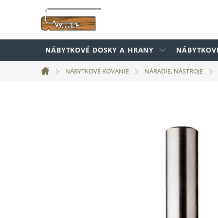
Prejsť
na
obsah
NÁBYTKOVÉ DOSKY A HRANY
NÁBYTKOV
NÁBYTKOVÉ KOVANIE
NÁRADIE, NÁSTROJE
Domov