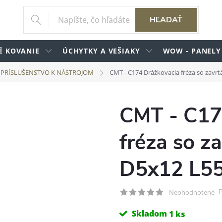
HĽADAŤ
É KOVANIE
ÚCHYTKY A VEŠIAKY
WOW - PANELY
PRÍSLUŠENSTVO K NÁSTROJOM
CMT - C174 Drážkovacia fréza so zav
CMT - C17
fréza so z
D5x12 L5
P
Neohodnotené
Skladom
1 ks