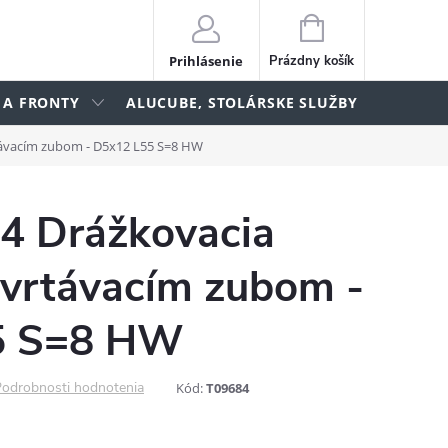
NÁKUPNÝ
KOŠÍK
Prihlásenie
Prázdny košík
 A FRONTY
ALUCUBE, STOLÁRSKE SLUŽBY
lame
rtávacím zubom - D5x12 L55 S=8 HW
4 Drážkovacia
avrtávacím zubom -
5 S=8 HW
odrobnosti hodnotenia
Kód:
T09684