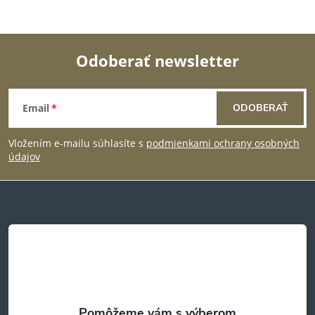
y
v
Odoberať newsletter
ý
Z
p
Email
ODOBERAŤ
á
i
Vložením e-mailu súhlasíte s
podmienkami ochrany osobných
p
s
údajov
u
ä
t
i
e