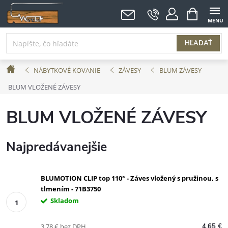
Prejsť
NÁKUPNÝ
KOŠÍK
na
obsah
HĽADAŤ
Domov
NÁBYTKOVÉ KOVANIE
ZÁVESY
BLUM ZÁVESY
BLUM VLOŽENÉ ZÁVESY
BLUM VLOŽENÉ ZÁVESY
Najpredávanejšie
BLUMOTION CLIP top 110° - Záves vložený s pružinou, s
tlmením - 71B3750
Skladom
3,78 € bez DPH
4,65 €