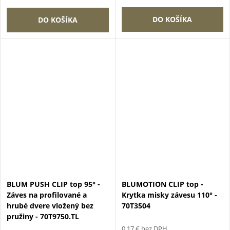
DO KOŠÍKA
DO KOŠÍKA
BLUM PUSH CLIP top 95° -
BLUMOTION CLIP top -
Záves na profilované a
Krytka misky závesu 110° -
hrubé dvere vložený bez
70T3504
pružiny - 70T9750.TL
0,17 € bez DPH