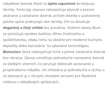
nábytkové dvierka, ktoré sú
úplne zapustené
do korpusu
l
skrinky. Tento typ závesov zabezpečuje plynulé a presné
á
otváranie a zatváranie dvierok, pričom dvierka v uzatvorenej
polohe úplne prekrývajú rám skrinky, čím sa dosahuje
d
elegantný a čistý vzhľad
bez presahov. Vložené závesy Blum
sa vyznačujú vysokou kvalitou, dlhou životnosťou a
a
spoľahlivosťou, vďaka čomu sú ideálne pre moderné kuchyne,
c
obývačky alebo kancelárie. Sú vybavené technológiou
Blumotion
, ktorá zabezpečuje tiché a jemné zatváranie dvierok
i
bez nárazov. Závesy umožňujú jednoduché nastavenie dvierok
e
vo všetkých smeroch, čo zaručuje dokonalé zarovnanie a
prispôsobenie nábytku. Ich inštalácia je jednoduchá a rýchla, a
p
sú dostupné aj s rôznymi uhlovými verziami pre flexibilné
riešenia v nábytkových aplikáciách.
r
v
k