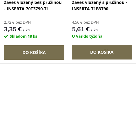
Záves vložený bez pružinou
Záves vložený s pružinou -
- INSERTA 70T3790.TL
INSERTA 71B3790
2,72 € bez DPH
4,56 € bez DPH
3,35 €
5,61 €
/ ks
/ ks
Skladom
18 ks
U Vás do týždňa
DO KOŠÍKA
DO KOŠÍKA