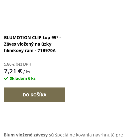
BLUMOTION CLIP top 95° -
Záves vložený na úzky
hliníkový rám - 71B970A
5,86 € bez DPH
7,21 €
/ ks
Skladom
6 ks
DO KOŠÍKA
O
v
Blum vložené závesy
sú špeciálne kovania navrhnuté pre