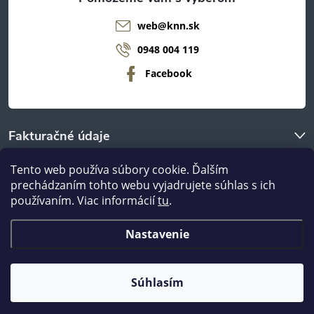
web
@
knn.sk
0948 004 119
Facebook
Fakturačné údaje
Tento web používa súbory cookie. Ďalším
O nákupe
prechádzaním tohto webu vyjadrujete súhlas s ich
používaním. Viac informácií
tu
.
Odberné miestá
Nastavenie
Copyright 2026
nanábytok.sk
. Všetky práva vyhradené.
Súhlasím
Vytvoril Shoptet