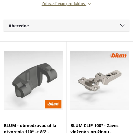
Zobraziť viac produktov
R
Abecedne
a
Najlacnejšie
V
Najdrahšie
d
ý
Najpredávanejšie
e
p
n
i
i
s
e
p
BLUM - obmedzovač uhla
BLUM CLIP 100° - Záves
p
otvorenia 110° -> 86° -
vložený s pružinou -