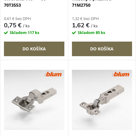
r
70T3553
71M2750
r
o
0,61 € bez DPH
1,32 € bez DPH
o
0,75 €
1,62 €
/ ks
/ ks
d
Skladom
117 ks
Skladom
85 ks
d
u
DO KOŠÍKA
DO KOŠÍKA
u
k
k
t
t
o
o
v
v