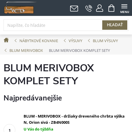
Prejsť
NÁKUPNÝ
KOŠÍK
na
obsah
HĽADAŤ
Domov
NÁBYTKOVÉ KOVANIE
VÝSUVY
BLUM VÝSUVY
BLUM MERIVOBOX
BLUM MERIVOBOX KOMPLET SETY
BLUM MERIVOBOX
KOMPLET SETY
Najpredávanejšie
BLUM - MERIVOBOX - držiaky dreveného chrbta výška
N, Orion sivá - ZB4N000S
U Vás do týždňa