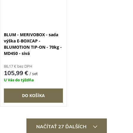
BLUM - MERIVOBOX - sada
výška E-BOXCAP -
BLUMOTION TIP-ON - 70kg -
MD450 - sivá
86,17 € bez DPH
105,99 €
/ set
U Vás do týždňa
DO KOŠÍKA
O
NAČÍTAŤ 27 ĎALŠÍCH