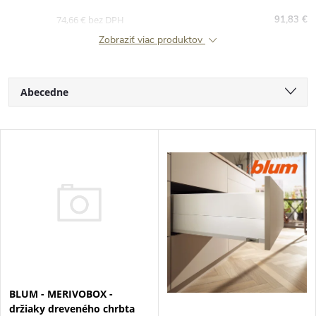
74,66 € bez DPH
91,83 €
Zobraziť viac produktov
R
Abecedne
a
Najlacnejšie
V
Najdrahšie
d
ý
Najpredávanejšie
e
p
n
i
i
s
BLUM - MERIVOBOX -
e
držiaky dreveného chrbta