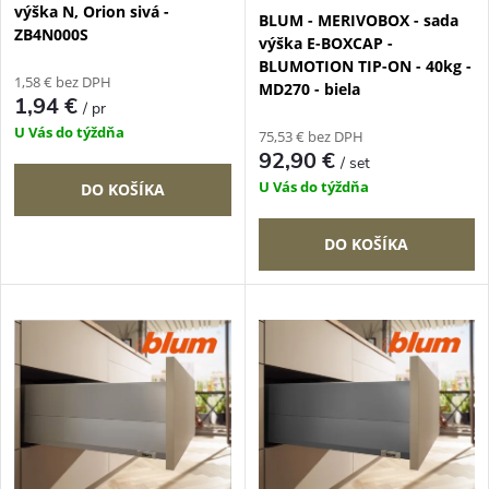
p
výška N, Orion sivá -
BLUM - MERIVOBOX - sada
p
ZB4N000S
výška E-BOXCAP -
r
BLUMOTION TIP-ON - 40kg -
r
1,58 € bez DPH
MD270 - biela
o
1,94 €
/ pr
o
U Vás do týždňa
75,53 € bez DPH
d
92,90 €
/ set
d
U Vás do týždňa
DO KOŠÍKA
u
u
DO KOŠÍKA
k
k
t
t
o
o
v
v