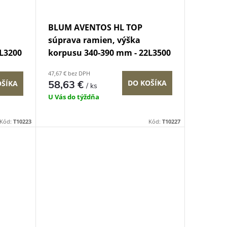
BLUM AVENTOS HL TOP
súprava ramien, výška
L3200
korpusu 340-390 mm - 22L3500
47,67 € bez DPH
58,63 €
DO KOŠÍKA
OŠÍKA
/ ks
U Vás do týždňa
Kód:
T10223
Kód:
T10227