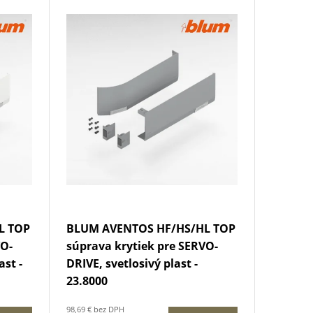
L TOP
BLUM AVENTOS HF/HS/HL TOP
VO-
súprava krytiek pre SERVO-
st -
DRIVE, svetlosivý plast -
23.8000
98,69 € bez DPH