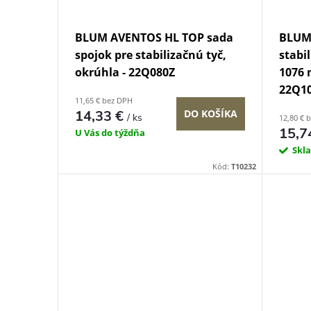
BLUM AVENTOS HL TOP sada
BLUM
spojok pre stabilizačnú tyč,
stabi
okrúhla - 22Q080Z
1076 
22Q1
11,65 € bez DPH
14,33 €
DO KOŠÍKA
/ ks
12,80 € 
15,7
U Vás do týždňa
Skl
Kód:
T10232