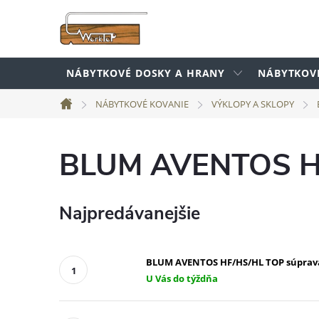
Prejsť
na
obsah
NÁBYTKOVÉ DOSKY A HRANY
NÁBYTKOV
NÁBYTKOVÉ KOVANIE
VÝKLOPY A SKLOPY
Domov
BLUM AVENTOS 
Najpredávanejšie
BLUM AVENTOS HF/HS/HL TOP súprava k
U Vás do týždňa