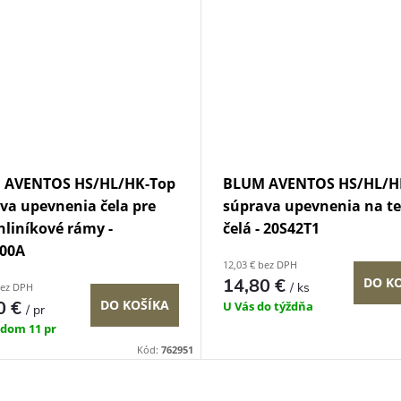
 AVENTOS HS/HL/HK-Top
BLUM AVENTOS HS/HL/H
va upevnenia čela pre
súprava upevnenia na t
hliníkové rámy -
čelá - 20S42T1
200A
12,03 € bez DPH
14,80 €
DO K
/ ks
bez DPH
0 €
DO KOŠÍKA
U Vás do týždňa
/ pr
adom
11 pr
Kód:
762951