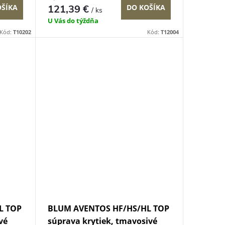
OŠÍKA
121,39 €
DO KOŠÍKA
/ ks
U Vás do týždňa
Kód:
T10202
Kód:
T12004
L TOP
BLUM AVENTOS HF/HS/HL TOP
vé
súprava krytiek, tmavosivé