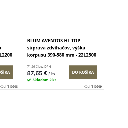
BLUM AVENTOS HL TOP
a
súprava zdvíhačov, výška
L2200
korpusu 390-580 mm - 22L2500
71,26 € bez DPH
87,65 €
OŠÍKA
DO KOŠÍKA
/ ks
Skladom
2 ks
Kód:
T10208
Kód:
T10209