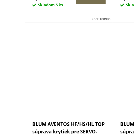
u
Skladom
5 ks
Skl
k
k
Kód:
T00996
t
t
o
o
v
v
BLUM AVENTOS HF/HS/HL TOP
BLUM
súprava krytiek pre SERVO-
súpra