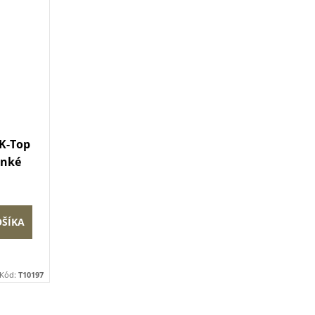
K-Top
enké
OŠÍKA
Kód:
T10197