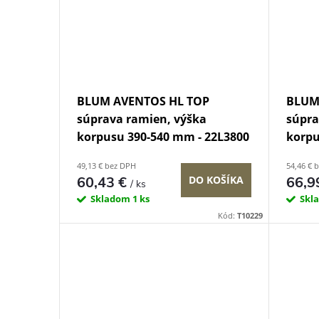
BLUM AVENTOS HL TOP
BLUM
súprava ramien, výška
súpra
korpusu 390-540 mm - 22L3800
korpu
49,13 € bez DPH
54,46 € 
60,43 €
66,9
DO KOŠÍKA
/ ks
Skladom
1 ks
Skl
Kód:
T10229