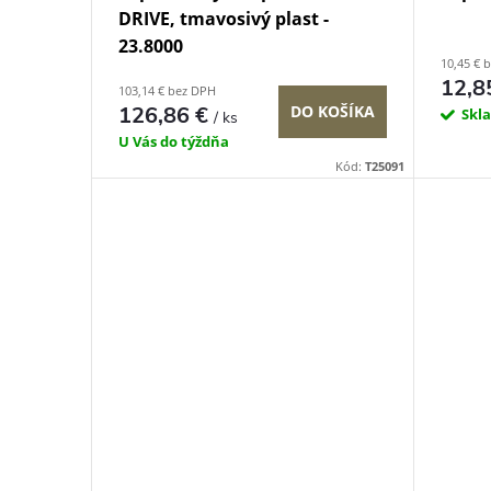
DRIVE, tmavosivý plast -
23.8000
10,45 € 
12,8
103,14 € bez DPH
126,86 €
DO KOŠÍKA
Skl
/ ks
U Vás do týždňa
Kód:
T25091