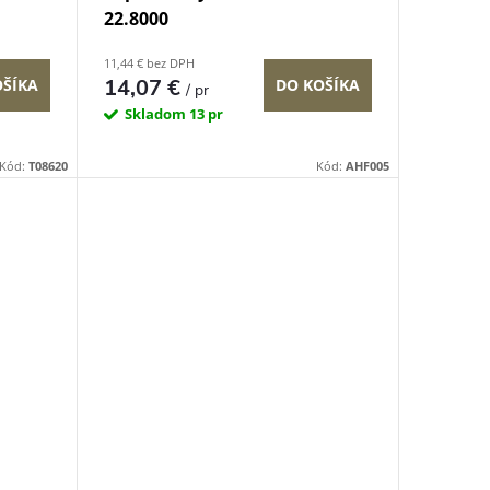
22.8000
11,44 € bez DPH
14,07 €
OŠÍKA
DO KOŠÍKA
/ pr
Skladom
13 pr
Kód:
T08620
Kód:
AHF005