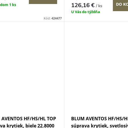
126,16 €
DO K
adom
1 ks
/ ks
U Vás do týždňa
Kód:
424477
 AVENTOS HF/HS/HL TOP
BLUM AVENTOS HF/HS/H
va krytiek, biele 22.8000
súprava krytiek, svetlosi