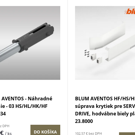
 AVENTOS - Náhradné
BLUM AVENTOS HF/HS/H
ie - 03 HS/HL/HK/HF
súprava krytiek pre SER
034
DRIVE, hodvábne biely pla
23.8000
ez DPH
 €
DO KOŠÍKA
/ ks
102,57 € bez DPH