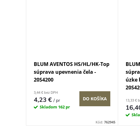
BLUM AVENTOS HS/HL/HK-Top
BLUM
súprava upevnenia čela -
súpra
20S4200
úzke 
20S4
3,44 € bez DPH
4,23 €
DO KOŠÍKA
/ pr
13,33 € 
16,4
Skladom
162 pr
Skl
Kód:
762945