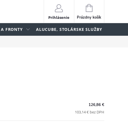
NÁKUPNÝ
KOŠÍK
Prihlásenie
Prázdny košík
 A FRONTY
ALUCUBE, STOLÁRSKE SLUŽBY
lame
126,86 €
103,14 € bez DPH