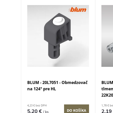
V
e
ý
n
p
i
i
e
s
p
p
r
r
o
BLUM - 20L7051 - Obmedzovač
BLUM
o
na 124° pre HL
tlmen
d
22K2
d
4,23 € bez DPH
1,78 € b
u
5,20 €
2,19
DO KOŠÍKA
/ ks