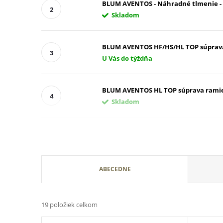
BLUM AVENTOS - Náhradné tlmenie - 
Skladom
BLUM AVENTOS HF/HS/HL TOP súprava kr
U Vás do týždňa
BLUM AVENTOS HL TOP súprava ramien
Skladom
R
ABECEDNE
a
19
položiek celkom
d