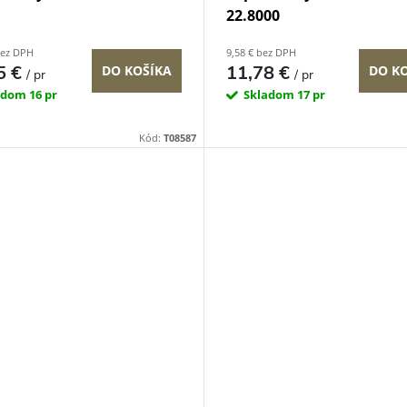
22.8000
bez DPH
9,58 € bez DPH
5 €
11,78 €
DO KOŠÍKA
DO K
/ pr
/ pr
adom
16 pr
Skladom
17 pr
Kód:
T08587