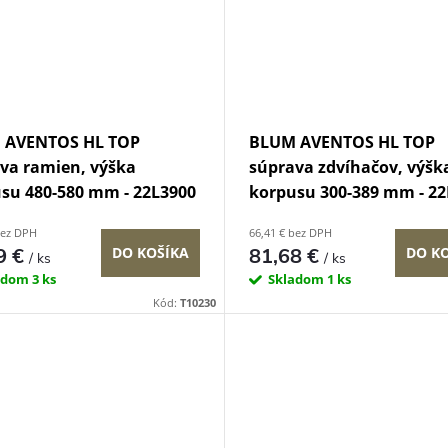
 AVENTOS HL TOP
BLUM AVENTOS HL TOP
va ramien, výška
súprava zdvíhačov, výšk
su 480-580 mm - 22L3900
korpusu 300-389 mm - 22
bez DPH
66,41 € bez DPH
9 €
81,68 €
DO KOŠÍKA
DO K
/ ks
/ ks
adom
3 ks
Skladom
1 ks
Kód:
T10230