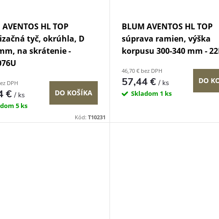
 AVENTOS HL TOP
BLUM AVENTOS HL TOP
lizačná tyč, okrúhla, D
súprava ramien, výška
mm, na skrátenie -
korpusu 300-340 mm - 22
076U
46,70 € bez DPH
57,44 €
DO K
/ ks
bez DPH
4 €
DO KOŠÍKA
Skladom
1 ks
/ ks
adom
5 ks
Kód:
T10231