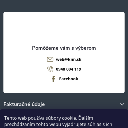
ä
t
i
e
web
@
knn.sk
0948 004 119
Facebook
Fakturačné údaje
Tento web používa súbory cookie. Ďalším
O nákupe
prechádzaním tohto webu vyjadrujete súhlas s ich