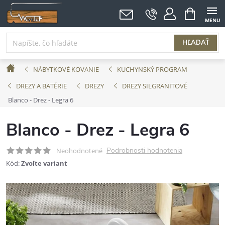
Prejsť
NÁKUPNÝ
KOŠÍK
na
obsah
HĽADAŤ
Domov
NÁBYTKOVÉ KOVANIE
KUCHYNSKÝ PROGRAM
DREZY A BATÉRIE
DREZY
DREZY SILGRANITOVÉ
Blanco - Drez - Legra 6
Blanco - Drez - Legra 6
Podrobnosti hodnotenia
Neohodnotené
Kód:
Zvoľte variant