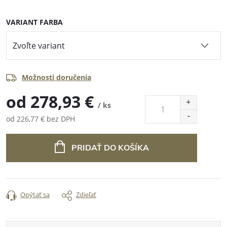
VARIANT FARBA
Možnosti doručenia
od
278,93 €
/ ks
od
226,77 €
bez DPH
Jednotková
cena:
PRIDAŤ DO KOŠÍKA
Opýtať sa
Zdieľať