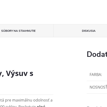
SÚBORY NA STIAHNUTIE
DISKUSIA
Dodat
, Výsuv s
FARBA
:
NOSNOS
tá pre maximálnu odolnosť a
 000 cyklov. Poskytuje
plné