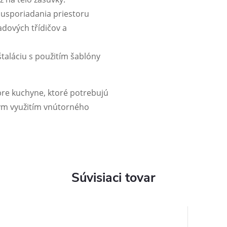
usporiadania priestoru
dových třídičov a
taláciu s použitím šablóny
pre kuchyne, ktoré potrebujú
nym využitím vnútorného
Súvisiaci tovar