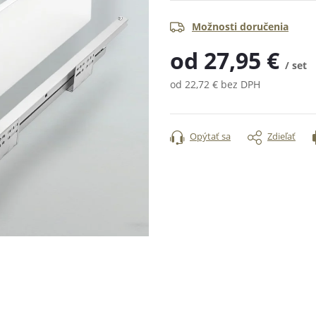
Možnosti doručenia
od
27,95 €
/ set
od
22,72 €
bez DPH
Jednotková
cena:
Opýtať sa
Zdieľať