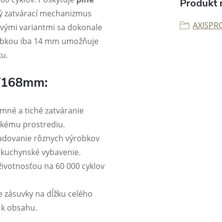
Produkt n
hý zatvárací mechanizmus
AXISPR
ovými variantmi sa dokonale
hrúbkou iba 14 mm umožňuje
ku.
C/168mm:
mné a tiché zatváranie
skému prostrediu.
dovanie rôznych výrobkov
 kuchynské vybavenie.
ivotnosťou na 60 000 cyklov
 zásuvky na dĺžku celého
 k obsahu.