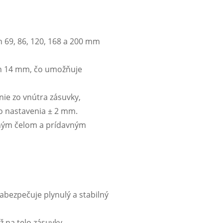
 69, 86, 120, 168 a 200 mm
n 14 mm, čo umožňuje
ie zo vnútra zásuvky,
o nastavenia ± 2 mm.
ným čelom a prídavným
abezpečuje plynulý a stabilný
na telo zásuvky.