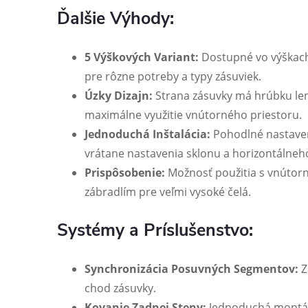
Ďalšie Výhody:
5 Výškových Variant:
Dostupné vo výškach
pre rôzne potreby a typy zásuviek.
Úzky Dizajn:
Strana zásuvky má hrúbku le
maximálne využitie vnútorného priestoru.
Jednoduchá Inštalácia:
Pohodlné nastaven
vrátane nastavenia sklonu a horizontálneh
Prispôsobenie:
Možnosť použitia s vnútor
zábradlím pre veľmi vysoké čelá.
Systémy a Príslušenstvo:
Synchronizácia Posuvných Segmentov:
Z
chod zásuvky.
Kovanie Zadnej Steny:
Jednoduchá montáž 