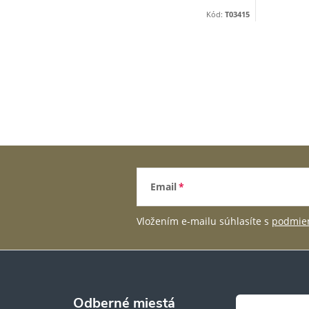
Kód:
T03415
Email
Vložením e-mailu súhlasíte s
podmien
Odberné miestá