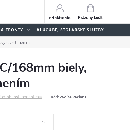
NÁKUPNÝ
KOŠÍK
Prihlásenie
Prázdny košík
 A FRONTY
ALUCUBE, STOLÁRSKE SLUŽBY
lame
 výsuv s tlmením
/168mm biely,
lmením
odrobnosti hodnotenia
Kód:
Zvoľte variant