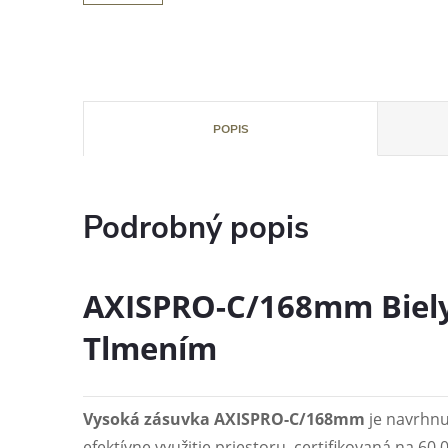
POPIS
Podrobný popis
AXISPRO-C/168mm Biely
Tlmením
Vysoká zásuvka AXISPRO-C/168mm
je navrhnu
efektívne využitie priestoru, certifikovaná na 60