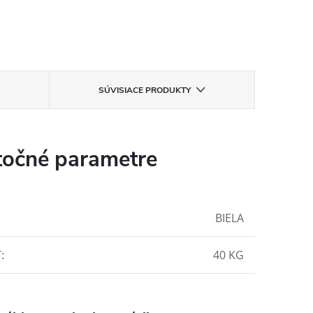
SÚVISIACE PRODUKTY
očné parametre
BIELA
Ť
:
40 KG