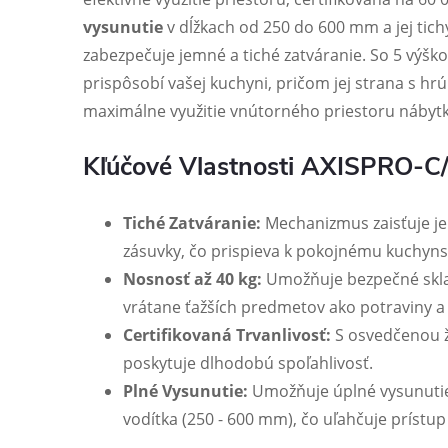
vysunutie
v dĺžkach od 250 do 600 mm a jej tic
zabezpečuje jemné a tiché zatváranie. So 5 výšk
prispôsobí vašej kuchyni, pričom jej strana s 
maximálne využitie vnútorného priestoru nábyt
Kľúčové Vlastnosti AXISPRO-
Tiché Zatváranie:
Mechanizmus zaisťuje je
zásuvky, čo prispieva k pokojnému kuchyn
Nosnosť až 40 kg:
Umožňuje bezpečné skla
vrátane ťažších predmetov ako potraviny a
Certifikovaná Trvanlivosť:
S osvedčenou ž
poskytuje dlhodobú spoľahlivosť.
Plné Vysunutie:
Umožňuje úplné vysunutie
vodítka (250 - 600 mm), čo uľahčuje prístup