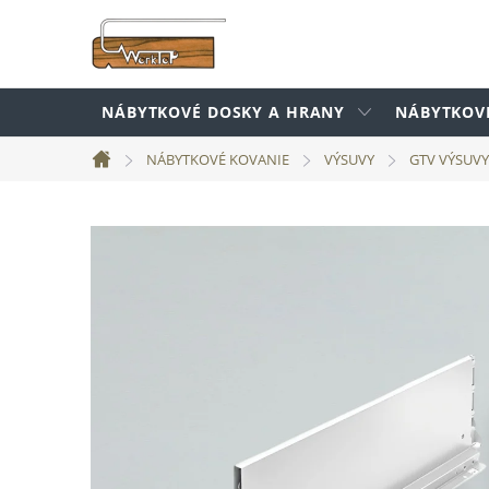
Prejsť
na
obsah
NÁBYTKOVÉ DOSKY A HRANY
NÁBYTKOV
NÁBYTKOVÉ KOVANIE
VÝSUVY
GTV VÝSUVY
Domov