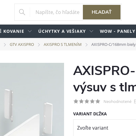
HĽADAŤ
É KOVANIE
ÚCHYTKY A VEŠIAKY
WOW - PANELY
GTV AXISPRO
AXISPRO S TLMENÍM
AXISPRO-C/168mm biely,
AXISPRO-C
výsuv s t
P
Neohodnotené
VARIANT DĽŽKA